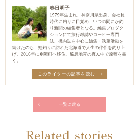
春日明子
1979年生まれ、神奈川県出身。会社員
時代に釣りに目覚め、いつの間にか釣
り新聞の編集者となる。編集プロダク
ションにて旅行雑誌やコーヒー専門
誌、機内誌を中心に編集・執筆活動を
続けたのち、鮭釣りに訪れた北海道で人生の伴侶を釣り上
げ、2016年に別海町へ移住。酪農地帯の真ん中で原稿を書
く。
このライターの記事を読む
一覧に戻る
Related stories