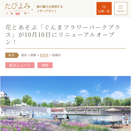
旅の魅力を発信する
メディアサイト
menu
記事一覧
花とあそぶ「ぐんまフラワーパークプラ
ス」が10月10日にリニューアルオープ
ン！
場所
国内
> 関東
>
群馬県
> 前橋市
観光ニュース
体験