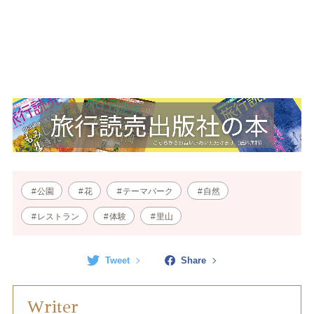
公園
花
テーマパーク
自然
レストラン
体験
里山
Tweet
Share
Writer