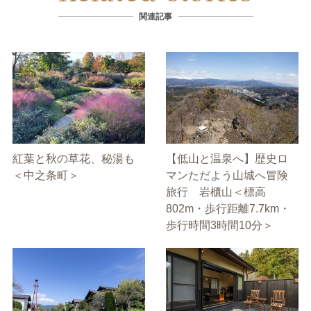
関連記事
紅葉と秋の草花、秘湯も
【低山と温泉へ】歴史ロ
＜中之条町＞
マンただよう山城へ冒険
旅行 岩櫃山＜標高
802m・歩行距離7.7km・
歩行時間3時間10分＞