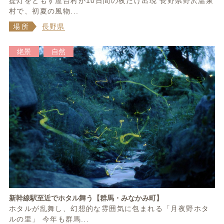
提灯をともす屋台村が10日間の夜だけ出現 長野県野沢温泉
村で、初夏の風物...
場所
長野県
絶景
自然
新幹線駅至近でホタル舞う【群馬・みなかみ町】
ホタルが乱舞し、幻想的な雰囲気に包まれる「月夜野ホタ
ルの里」 今年も群馬...