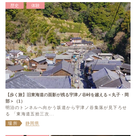
歴史
体験
【歩く旅】旧東海道の面影が残る宇津ノ谷峠を越える＜丸子・岡
部＞（1）
明治のトンネルへ向かう坂道から宇津ノ谷集落が見下ろせ
る 「東海道五拾三次...
場所
静岡県