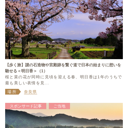
【歩く旅】謎の石造物や宮殿跡を繋ぐ道で日本の始まりに想いを
馳せる＜明日香＞（1）
桜と菜の花が同時に見頃を迎える春、明日香は1年のうちで
最も美しい表情を見...
場所
奈良県
スポンサード記事
ご当地