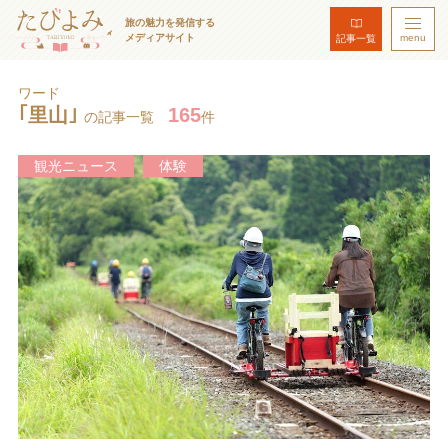
旅の魅力を発信する
メディアサイト
menu
記事一覧
ワード
｢里山｣
165
の記事一覧
件
観光ニュース
体験