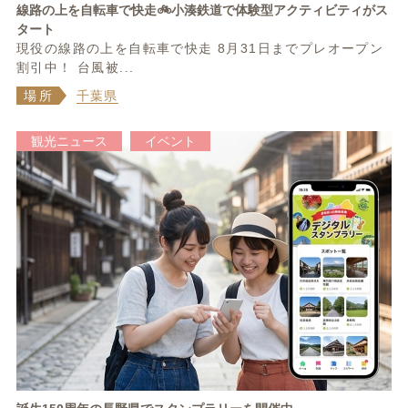
線路の上を自転車で快走🚲小湊鉄道で体験型アクティビティがス
タート
現役の線路の上を自転車で快走 8月31日までプレオープン
割引中！ 台風被...
場所
千葉県
観光ニュース
イベント