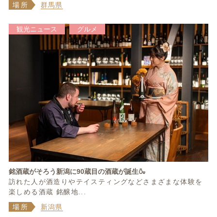
場所
群馬県
観光ニュース
グルメ
銘酒蔵がそろう新潟に90蔵目の酒蔵が誕生🍶
訪れた人が酒造りやテイスティングなどさまざまな体験を
楽しめる酒蔵 銘醸地...
場所
新潟県