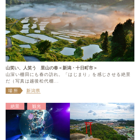
山笑い、人笑う 里山の春＜新潟・十日町市＞
山深い棚田にも春の訪れ。「はじまり」を感じさせる絶景
だ（写真は越後松代棚...
場所
新潟県
絶景
観光