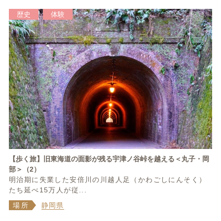
歴史
体験
【歩く旅】旧東海道の面影が残る宇津ノ谷峠を越える＜丸子・岡
部＞（2）
明治期に失業した安倍川の川越人足（かわごしにんそく）
たち延べ15万人が従...
場所
静岡県