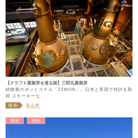
【クラフト蒸留所を巡る旅】三郎丸蒸留所
鋳物製のポットスチル「ZEMON」。日本と英国で特許を取
得 スモーキーな...
場所
富山県
歴史
自然