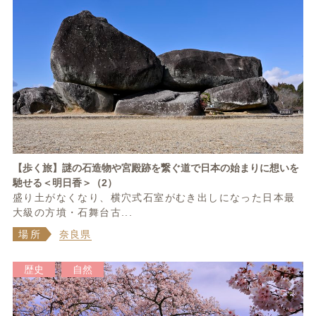
【歩く旅】謎の石造物や宮殿跡を繋ぐ道で日本の始まりに想いを
馳せる＜明日香＞（2）
盛り土がなくなり、横穴式石室がむき出しになった日本最
大級の方墳・石舞台古...
場所
奈良県
歴史
自然