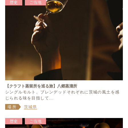
歴史
ご当地
【クラフト蒸留所を巡る旅】八郷蒸溜所
シングルモルト、ブレンデッドそれぞれに茨城の風土を感
じられる味を目指して...
場所
茨城県
歴史
ご当地