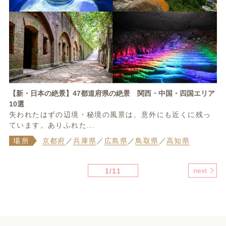
【新・日本の絶景】47都道府県の絶景 関西・中国・四国エリア
10選
失われたはずの辺境・秘境の風景は、意外にも近くに残っ
ています。ありふれた...
場所
京都府
／
兵庫県
／
広島県
／
鳥取県
／
高知県
next
1/11