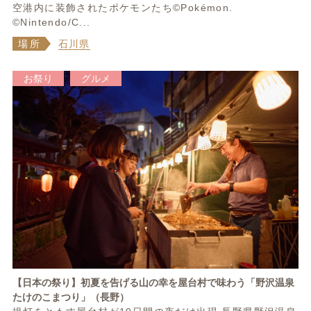
空港内に装飾されたポケモンたち©Pokémon.
©Nintendo/C...
場所
石川県
お祭り
グルメ
【日本の祭り】初夏を告げる山の幸を屋台村で味わう「野沢温泉
たけのこまつり」（長野）