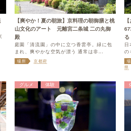
逍
【爽やか！夏の朝旅】京料理の朝御膳と桃
【
山文化のアート 元離宮二条城 二の丸御
6
京
殿
る
庭園「清流園」の中に立つ香雲亭。緑に包
日
まれ、爽やかな空気が漂う 通常は非...
の
場所
京都府
県
グルメ
体験