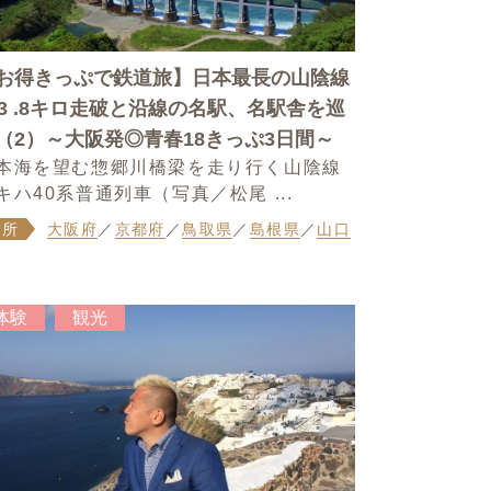
お得きっぷで鉄道旅】日本最長の山陰線
73 .8キロ走破と沿線の名駅、名駅舎を巡
（2）～大阪発◎青春18きっぷ3日間～
本海を望む惣郷川橋梁を走り行く山陰線
キハ40系普通列車（写真／松尾 ...
場所
大阪府
／
京都府
／
鳥取県
／
島根県
／
山口
体験
観光