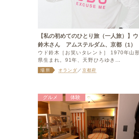
【私の初めてのひとり旅（一人旅）】ウ
鈴木さん アムステルダム、京都（1）
ウド鈴木［お笑いタレント］ 1970年山
県生まれ。91年、天野ひろゆき...
場所
オランダ
／
京都府
グルメ
体験