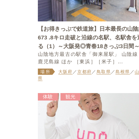
【お得きっぷで鉄道旅】日本最長の山陰
673 .8キロ走破と沿線の名駅、名駅舎を
る（1）～大阪発◎青春18きっぷ3日間
山陰地方最古の駅舎「御来屋駅」 山陰線
鹿児島線 ほか ［東浜］［米子］...
場所
大阪府
／
京都府
／
鳥取県
／
島根県
／
県
体験
観光