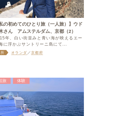
私の初めてのひとり旅（一人旅）】ウド
木さん アムステルダム、京都（2）
015年、白い街並みと青い海が映えるエー
海に浮かぶサントリーニ島にて...
場所
オランダ
／
京都府
船旅
体験