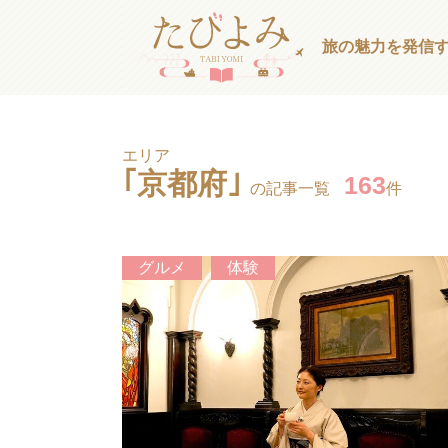
旅の魅力を発信
エリア
｢京都府｣
163
の記事一覧
件
グルメ
体験