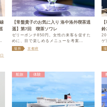
線
【常盤貴子のお気に入り 洛中洛外喫茶逍
【
巡
遥】第7回 喫茶ソワレ
鈴
ゼリーポンチ850円。女性の来客を促すた
2
～
めに、目で楽しめるメニューを考案...
ゲ
・
場所
京都府
山口
船旅
体験