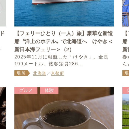
ド
【フェリーひとり（一人）旅】豪華な新造
【
船〝洋上のホテル〟で北海道へ けやき＜
船
形
新日本海フェリー＞（2）
新
2025年11月に就航した「けやき」。全長
春
199メートル、旅客定員286...
ん
場所
北海道
／
京都府
グルメ
体験