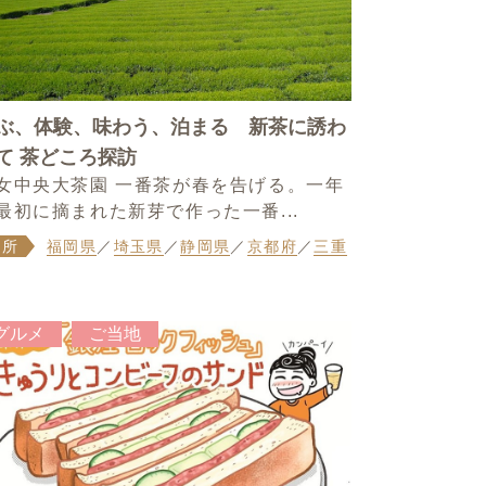
ぶ、体験、味わう、泊まる 新茶に誘わ
て 茶どころ探訪
女中央大茶園 一番茶が春を告げる。一年
最初に摘まれた新芽で作った一番...
場所
福岡県
／
埼玉県
／
静岡県
／
京都府
／
三重
グルメ
ご当地