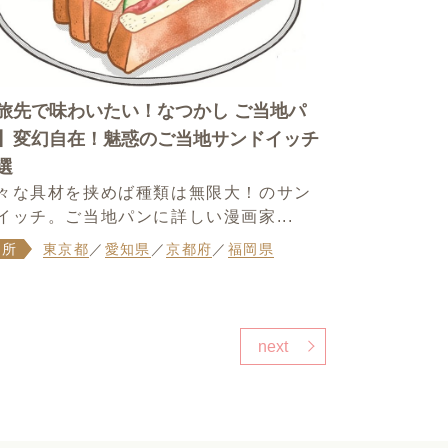
旅先で味わいたい！なつかし ご当地パ
】変幻自在！魅惑のご当地サンドイッチ
選
々な具材を挟めば種類は無限大！のサン
イッチ。ご当地パンに詳しい漫画家...
場所
東京都
／
愛知県
／
京都府
／
福岡県
next