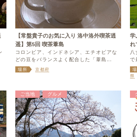
逍
【常盤貴子のお気に入り 洛中洛外喫茶逍
学
遥】第5回 喫茶葦島
れ
ン
コロンビア、インドネシア、エチオピアな
八
どの豆をバランスよく配合した「葦島...
で
場所
京都府
県
ご当地
グルメ