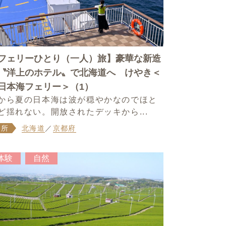
フェリーひとり（一人）旅】豪華な新造
〝洋上のホテル〟で北海道へ けやき＜
日本海フェリー＞（1）
から夏の日本海は波が穏やかなのでほと
ど揺れない。開放されたデッキから...
場所
北海道
／
京都府
体験
自然