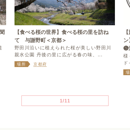
聞
【食べる桜の世界】食べる桜の里を訪ね
【
て 与謝野町＜京都＞
ン
道
野田川沿いに植えられた桜が美しい野田川
❺
親水公園 丹後の里に広がる春の味、...
様
ド
場所
京都府
1/11