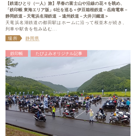
【鉄道ひとり（一人）旅】早春の富士山や沿線の花々を眺め、
「鉄印帳 東海エリア版」6社を巡る＜伊豆箱根鉄道－岳南電車－
静岡鉄道－天竜浜名湖鉄道 －遠州鉄道－大井川鐵道＞
天竜浜名湖鉄道の都田駅はホームに沿って桜並木が続き、
列車や駅舎を包み込む...
場所
静岡県
鉄印帳
たびよみオリジナル記事