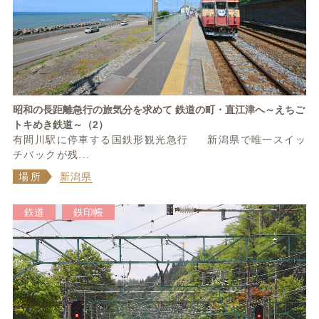
昭和の長距離急行の旅気分を求めて 鉄道の町・直江津へ～えちご
トキめき鉄道～（2）
有間川駅に停車する国鉄形観光急行 新潟県で唯一スイッ
チバックが残...
場所
新潟県
鉄道
鉄印帳