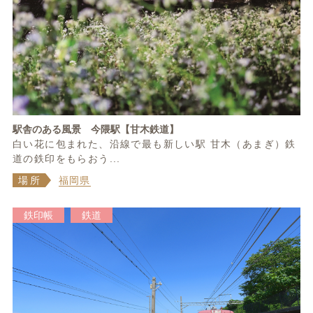
駅舎のある風景 今隈駅【甘木鉄道】
白い花に包まれた、沿線で最も新しい駅 甘木（あまぎ）鉄
道の鉄印をもらおう...
場所
福岡県
鉄印帳
鉄道