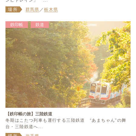
ンビトレイン」 ...
場所
群馬県
／
栃木県
鉄印帳
鉄道
【鉄印帳の旅】三陸鉄道
冬期はこたつ列車も運行する三陸鉄道 “あまちゃん”の舞
台・三陸鉄道へ...
場所
岩手県