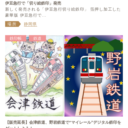
伊豆急行で「切り絵鉄印」発売
新しく発売される「伊豆急行切り絵鉄印」 箔押し加工した
豪華版 伊豆急行で...
場所
静岡県
鉄印帳
鉄道
【販売延長】会津鉄道、野岩鉄道で“マイレール”デジタル鉄印を