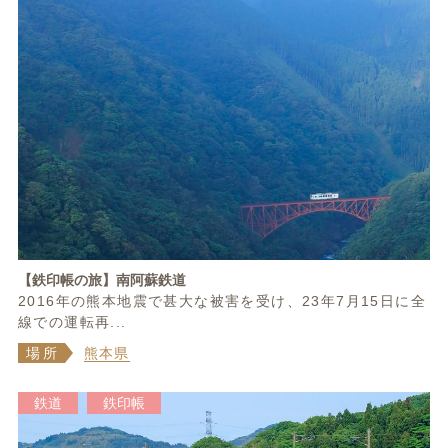
【鉄印帳の旅】南阿蘇鉄道
2016年の熊本地震で甚大な被害を受け、23年7月15日に全
線での運転再...
場所
熊本県
鉄道
鉄印帳