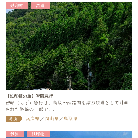
鉄印帳
鉄道
【鉄印帳の旅】智頭急行
智頭（ちず）急行は、鳥取〜姫路間を結ぶ鉄道として計画
された路線の一部で、...
場所
兵庫県
／
岡山県
／
鳥取県
鉄道
鉄印帳