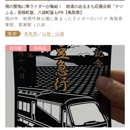
雨の聖地に隼ライダーが集結！ 鉄道のあるまち応援企画「テツ
ふる」若桜町版、八頭町版もPR【鳥取県】
雨の中、舩岡竹林公園に集まったライダーのバイク 鳥取県
東部、郡家駅（八頭...
場所
鳥取県
／
山陰・山陽
鉄印帳
新商品