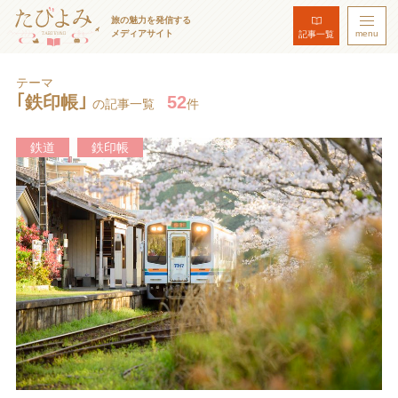
旅の魅力を発信する
メディアサイト
menu
記事一覧
テーマ
｢鉄印帳｣
52
の記事一覧
件
鉄道
鉄印帳