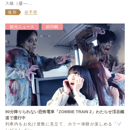
ス線（盛―...
場所
岩手県
観光ニュース
鉄印帳
90分降りられない恐怖電車「ZOMBIE TRAIN 2」わたらせ渓谷鐵
道で運行中
列車内をお化け屋敷に見立て、ホラー体験が楽しめる「ゾ