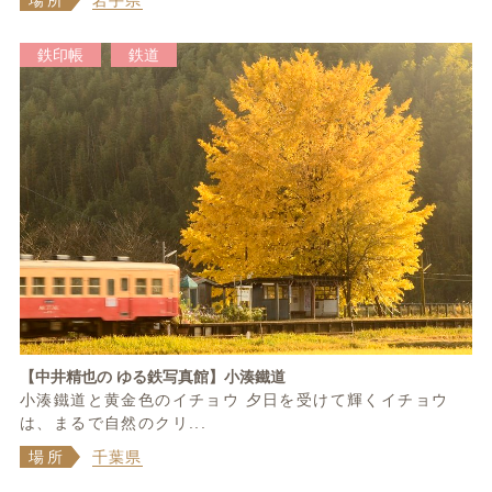
鉄印帳
鉄道
【中井精也の ゆる鉄写真館】小湊鐵道
小湊鐵道と黄金色のイチョウ 夕日を受けて輝くイチョウ
は、まるで自然のクリ...
場所
千葉県