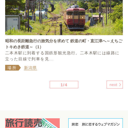
昭和の長距離急行の旅気分を求めて 鉄道の町・直江津へ～えちご
トキめき鉄道～（1）
二本木駅に到着する国鉄形観光急行。二本木駅には線路に
立った目線で列車を見...
場所
新潟県
next
1/4