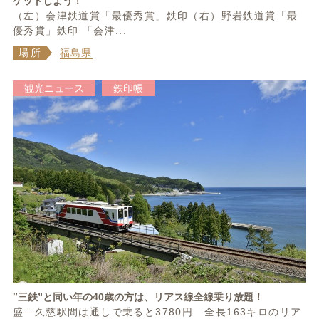
ゲットしよう！
（左）会津鉄道賞「最優秀賞」鉄印（右）野岩鉄道賞「最
優秀賞」鉄印 「会津...
場所
福島県
観光ニュース
鉄印帳
‟三鉄”と同い年の40歳の方は、リアス線全線乗り放題！
盛―久慈駅間は通しで乗ると3780円 全長163キロのリア