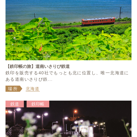
【鉄印帳の旅】道南いさりび鉄道
鉄印を販売する40社でもっとも北に位置し、唯一北海道に
ある道南いさりび鉄...
場所
北海道
鉄道
鉄印帳