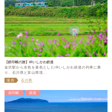
【鉄印帳の旅】IRいしかわ鉄道
金沢駅から水色を基色としたIRいしかわ鉄道の列車に乗
り、石川県と富山県境...
場所
石川県
鉄印帳
鉄道