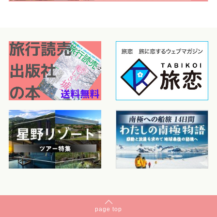
page
top