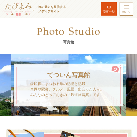
旅の魅力を発信する
メディアサイト
menu
記事一覧
Photo Studio
写真館
てついん写真館
鉄印帳にまつわる旅の記憶と記録。
車両や駅舎、グルメ、風景、出会った人々…
みんなのとっておきの「鉄道旅写真」です。