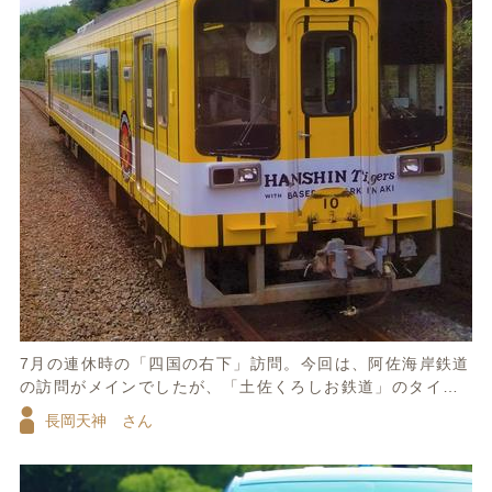
7月の連休時の「四国の右下」訪問。今回は、阿佐海岸鉄道
の訪問がメインでしたが、「土佐くろしお鉄道」のタイガ
ース号に今までの訪問では、うまく出会えなかったのです
長岡天神 さん
が…ちょうど対向列車に!! やっと念願がかないました。