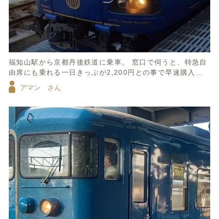
福知山駅から京都丹後鉄道に乗車。 窓口で伺うと、特急自
由席にも乗れる一日きっぷが2,200円との事で早速購入し
て「はしだて号」に乗車しました。
アマン さん