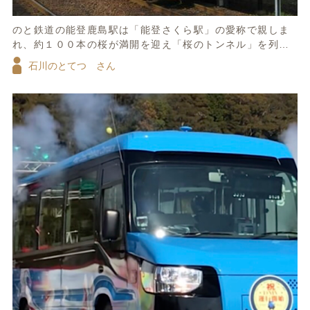
のと鉄道の能登鹿島駅は「能登さくら駅」の愛称で親しま
れ、約１００本の桜が満開を迎え「桜のトンネル」を列車
が通過します。
石川のとてつ さん