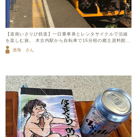
【道南いさりび鉄道】一日乗車券とレンタサイクルで沿線
を楽しむ旅。 木古内駅から自転車で15分程の郷土資料館い
かりん館は松前線・江差線コーナーや国鉄時代の資料が沢
滄海 さん
山ありおすすめ。