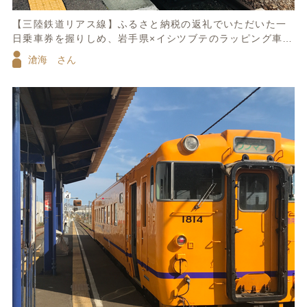
【三陸鉄道リアス線】ふるさと納税の返礼でいただいた一
日乗車券を握りしめ、岩手県×イシツブテのラッピング車両
に乗車。 カラフルで元気いっぱい。 夏空の陽光に輝く景色
滄海 さん
を満喫しました。