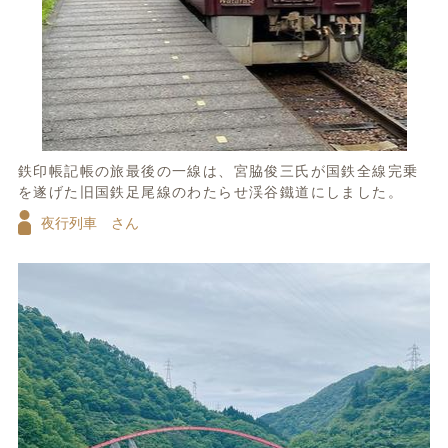
鉄印帳記帳の旅最後の一線は、宮脇俊三氏が国鉄全線完乗
を遂げた旧国鉄足尾線のわたらせ渓谷鐵道にしました。
夜行列車 さん