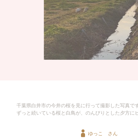
牛久の大仏の上に不思議
大仏様に龍が話しかけて
ゆっこ さん