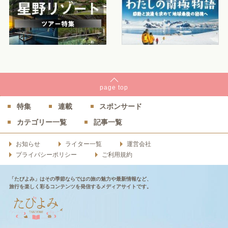
page
top
特集
連載
スポンサード
カテゴリー一覧
記事一覧
お知らせ
ライター一覧
運営会社
プライバシーポリシー
ご利用規約
「たびよみ」はその季節ならではの旅の魅力や最新情報など、
旅行を楽しく彩るコンテンツを発信するメディアサイトです。