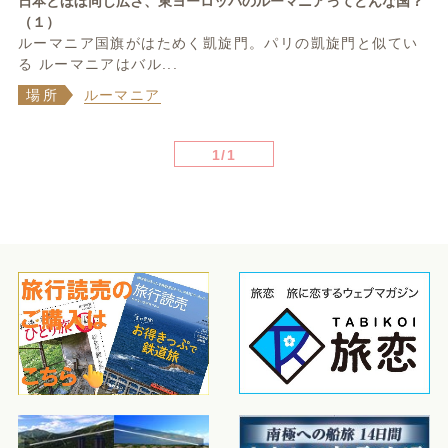
日本とほぼ同じ広さ、東ヨーロッパのルーマニアってどんな国？
（１）
ルーマニア国旗がはためく凱旋門。パリの凱旋門と似てい
る ルーマニアはバル...
場所
ルーマニア
1/1