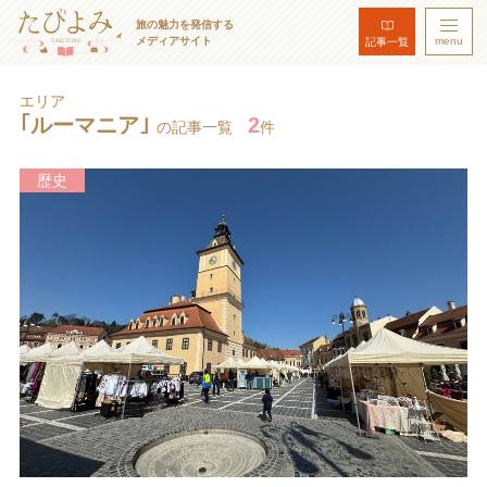
旅の魅力を発信する
メディアサイト
menu
記事一覧
エリア
｢ルーマニア｣
2
の記事一覧
件
歴史