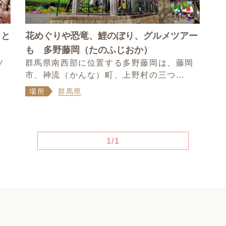
りと
花めぐりや恐竜、鯉のぼり、グルメツアー
も 多野藤岡（たのふじおか）
ソ
群馬県南西部に位置する多野藤岡は、藤岡
市、神流（かんな）町、上野村の三つ...
場所
群馬県
1/1