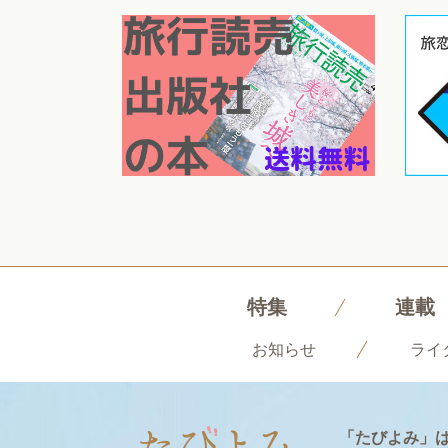
特集
連載
お知らせ
ライ
「たびよみ」