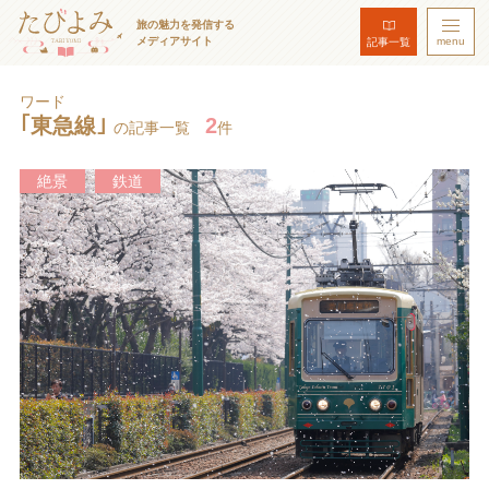
旅の魅力を発信する
メディアサイト
menu
記事一覧
ワード
｢東急線｣
2
の記事一覧
件
絶景
鉄道