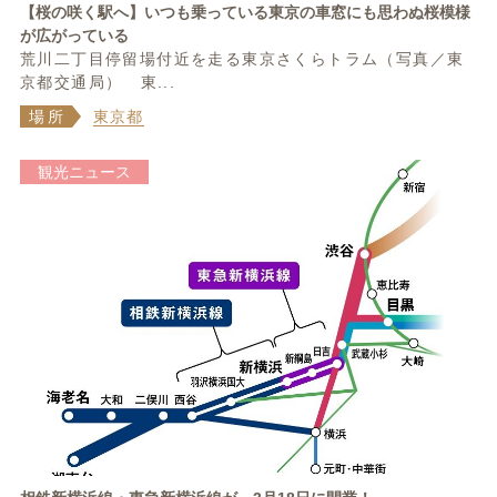
【桜の咲く駅へ】いつも乗っている東京の車窓にも思わぬ桜模様
が広がっている
荒川二丁目停留場付近を走る東京さくらトラム（写真／東
京都交通局） 東...
場所
東京都
観光ニュース