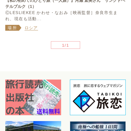
【私の初めてのひとり旅（一人旅）】河瀨 直美さん サンクトペ
テルブルク（1）
ⒸLESLIEKEE かわせ・なおみ［映画監督］奈良市生ま
れ、現在も活動...
場所
ロシア
1/1