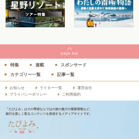
page
top
特集
連載
スポンサード
カテゴリー一覧
記事一覧
お知らせ
ライター一覧
運営会社
プライバシーポリシー
ご利用規約
「たびよみ」はその季節ならではの旅の魅力や最新情報など、
旅行を楽しく彩るコンテンツを発信するメディアサイトです。