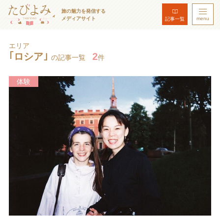
旅の魅力を発信する
メディアサイト
menu
記事一覧
エリア
｢ロシア｣
2
の記事一覧
件
体験