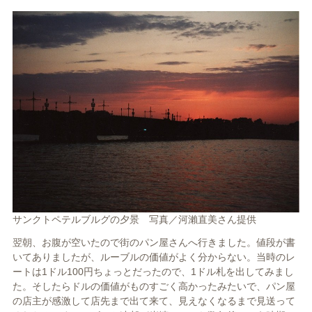
サンクトペテルブルグの夕景 写真／河瀨直美さん提供
翌朝、お腹が空いたので街のパン屋さんへ行きました。値段が書
いてありましたが、ルーブルの価値がよく分からない。当時のレ
ートは1ドル100円ちょっとだったので、1ドル札を出してみまし
た。そしたらドルの価値がものすごく高かったみたいで、パン屋
の店主が感激して店先まで出て来て、見えなくなるまで見送って