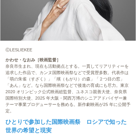
ⒸLESLIEKEE
かわせ・なおみ［映画監督］
奈良市生まれ、現在も活動拠点とする。一貫してリアリティーを
追求した作品で、カンヌ国際映画祭などで受賞歴多数。代表作は
「萌の朱雀（すざく）」「殯（もがり）の森」「２つ目の窓」
「あん」など。なら国際映画祭などで後進の育成にも尽力。東京
2020 オリンピック公式映画総監督、ユネスコ親善大使、奈良県
国際特別大使、2025 年大阪・関西万博のシニアアドバイザー兼
テーマ事業プロデューサーを務める。新作劇映画が25 年に公開予
定。
ひとりで参加した国際映画祭 ロシアで知った
世界の希望と現実