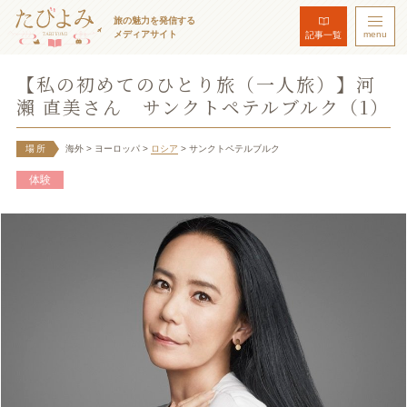
旅の魅力を発信する
メディアサイト
menu
記事一覧
【私の初めてのひとり旅（一人旅）】河
瀨 直美さん サンクトペテルブルク（1）
場所
海外
> ヨーロッパ
>
ロシア
> サンクトペテルブルク
体験