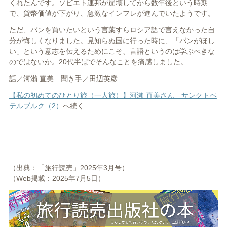
くれたんです。ソビエト連邦が崩壊してから数年後という時期
で、貨幣価値が下がり、急激なインフレが進んでいたようです。
ただ、パンを買いたいという言葉すらロシア語で言えなかった自
分が悔しくなりました。見知らぬ国に行った時に、「パンがほし
い」という意志を伝えるためにこそ、言語というのは学ぶべきな
のではないか。20代半ばでそんなことを痛感しました。
話／河瀨 直美 聞き手／田辺英彦
【私の初めてのひとり旅（一人旅）】河瀨 直美さん サンクトペ
テルブルク（2）
へ続く
（出典：「旅行読売」2025年3月号）
（Web掲載：2025年7
月5日）