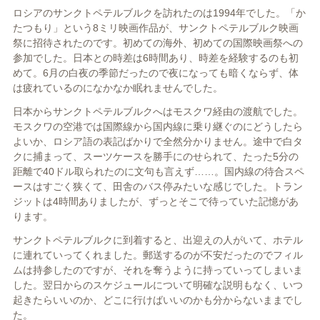
ロシアのサンクトペテルブルクを訪れたのは1994年でした。「か
たつもり」という8ミリ映画作品が、サンクトペテルブルク映画
祭に招待されたのです。初めての海外、初めての国際映画祭への
参加でした。日本との時差は6時間あり、時差を経験するのも初
めて。6月の白夜の季節だったので夜になっても暗くならず、体
は疲れているのになかなか眠れませんでした。
日本からサンクトペテルブルクへはモスクワ経由の渡航でした。
モスクワの空港では国際線から国内線に乗り継ぐのにどうしたら
よいか、ロシア語の表記ばかりで全然分かりません。途中で白タ
クに捕まって、スーツケースを勝手にのせられて、たった5分の
距離で40ドル取られたのに文句も言えず……。国内線の待合スペ
ースはすごく狭くて、田舎のバス停みたいな感じでした。トラン
ジットは4時間ありましたが、ずっとそこで待っていた記憶があ
ります。
サンクトペテルブルクに到着すると、出迎えの人がいて、ホテル
に連れていってくれました。郵送するのが不安だったのでフィル
ムは持参したのですが、それを奪うように持っていってしまいま
した。翌日からのスケジュールについて明確な説明もなく、いつ
起きたらいいのか、どこに行けばいいのかも分からないままでし
た。