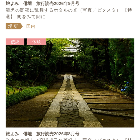
旅よみ 俳壇 旅行読売2026年9月号
漆黒の闇夜に乱舞するホタルの光（写真／ピクスタ） 【特
選】 闇をみて闇に...
場所
国内
伝統
体験
旅よみ 俳壇 旅行読売2026年8月号