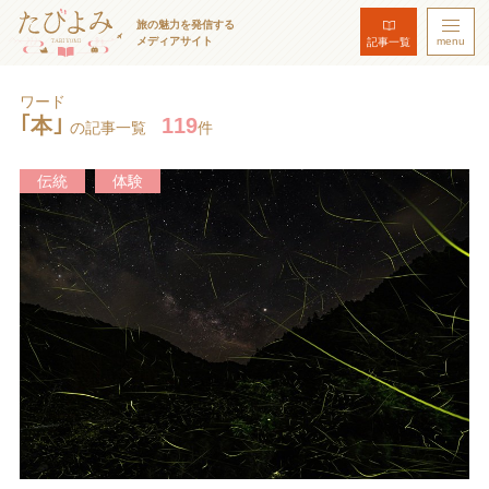
旅の魅力を発信する
メディアサイト
menu
記事一覧
ワード
｢本｣
119
の記事一覧
件
伝統
体験