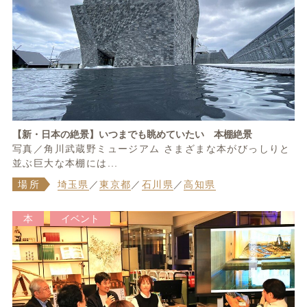
【新・日本の絶景】いつまでも眺めていたい 本棚絶景
写真／角川武蔵野ミュージアム さまざまな本がびっしりと
並ぶ巨大な本棚には...
場所
埼玉県
／
東京都
／
石川県
／
高知県
本
イベント