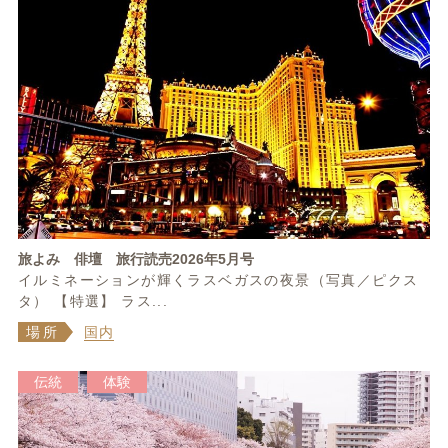
旅よみ 俳壇 旅行読売2026年5月号
イルミネーションが輝くラスベガスの夜景（写真／ピクス
タ） 【特選】 ラス...
場所
国内
伝統
体験