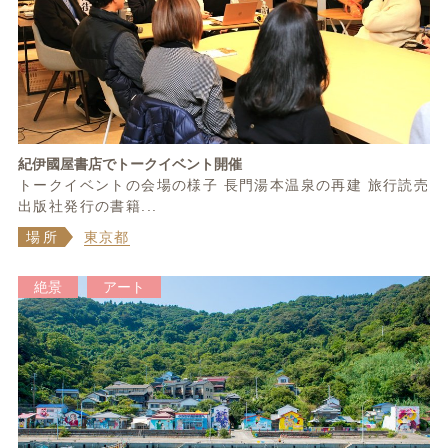
紀伊國屋書店でトークイベント開催
トークイベントの会場の様子 長門湯本温泉の再建 旅行読売
出版社発行の書籍...
場所
東京都
絶景
アート