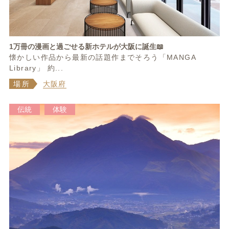
1万冊の漫画と過ごせる新ホテルが大阪に誕生📖
懐かしい作品から最新の話題作までそろう「MANGA
Library」 約...
場所
大阪府
伝統
体験