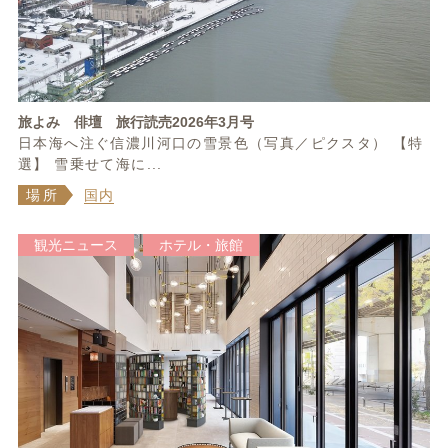
旅よみ 俳壇 旅行読売2026年3月号
日本海へ注ぐ信濃川河口の雪景色（写真／ピクスタ） 【特
選】 雪乗せて海に...
場所
国内
観光ニュース
ホテル・旅館