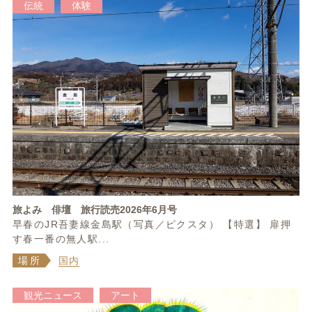
伝統
体験
旅よみ 俳壇 旅行読売2026年6月号
早春のJR吾妻線金島駅（写真／ピクスタ） 【特選】 扉押
す春一番の無人駅...
場所
国内
観光ニュース
アート