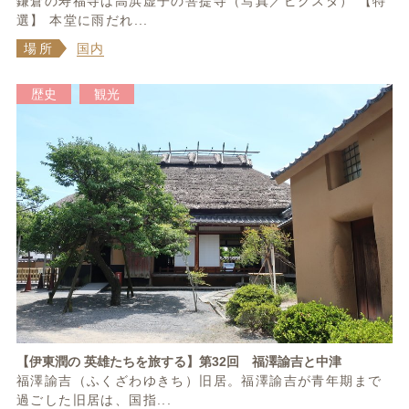
鎌倉の寿福寺は高浜虚子の菩提寺（写真／ピクスタ） 【特
選】 本堂に雨だれ...
場所
国内
歴史
観光
【伊東潤の 英雄たちを旅する】第32回 福澤諭吉と中津
福澤諭吉（ふくざわゆきち）旧居。福澤諭吉が青年期まで
過ごした旧居は、国指...