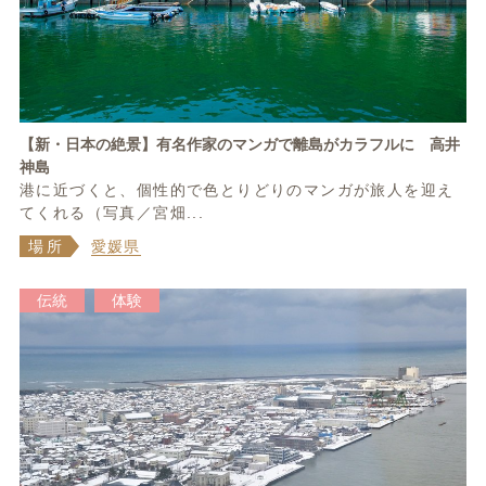
【新・日本の絶景】有名作家のマンガで離島がカラフルに 高井
神島
港に近づくと、個性的で色とりどりのマンガが旅人を迎え
てくれる（写真／宮畑...
場所
愛媛県
伝統
体験