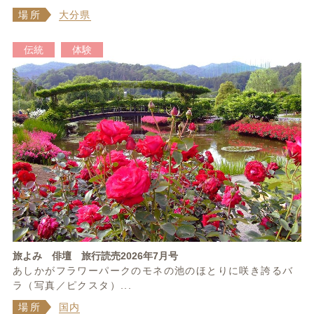
場所
大分県
伝統
体験
旅よみ 俳壇 旅行読売2026年7月号
あしかがフラワーパークのモネの池のほとりに咲き誇るバ
ラ（写真／ピクスタ）...
場所
国内