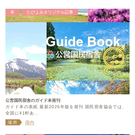
本
たびよみオリジナル記事
公営国民宿舎のガイド本発刊
ガイド本の表紙 最新2026年版を発刊 国民宿舎協会では、
全国に41軒あ...
場所
国内