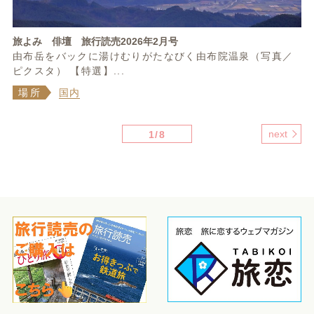
旅よみ 俳壇 旅行読売2026年2月号
由布岳をバックに湯けむりがたなびく由布院温泉（写真／
ピクスタ） 【特選】...
場所
国内
next
1/8