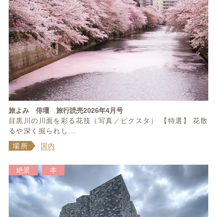
旅よみ 俳壇 旅行読売2026年4月号
目黒川の川面を彩る花筏（写真／ピクスタ） 【特選】 花散
るや深く掘られし...
場所
国内
絶景
本