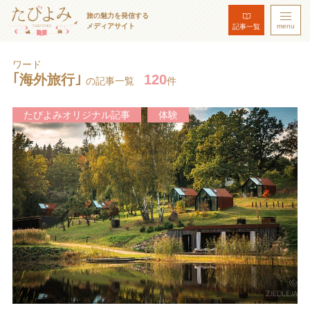
旅の魅力を発信する
メディアサイト
menu
記事一覧
ワード
｢海外旅行｣
120
の記事一覧
件
たびよみオリジナル記事
体験