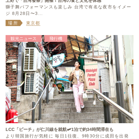
上野で「台湾發祭」開催！台湾の食と文化を体感
獅子舞パフォーマンスも楽しみ 台湾で有名な夜市をイメー
ジ 8月28日〜3...
場所
東京都
観光ニュース
飛行機
LCC「ピーチ」が仁川線を就航🛩1泊で約34時間滞在も
より韓国旅行が気軽に 毎日1往復、9時30分に成田を出発