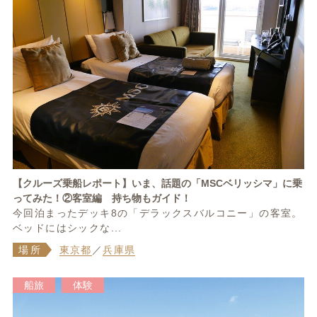
【クルーズ乗船レポート】いま、話題の「MSCベリッシマ」に乗
ってみた！②客室編 持ち物もガイド！
今回泊まったデッキ8の「デラックスバルコニー」の客室。
ベッドにはシックな...
場所
東京都
／
兵庫県
船旅
体験