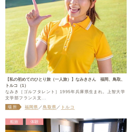
【私の初めてのひとり旅（一人旅）】なみきさん 福岡、鳥取、
トルコ（1）
なみき［ゴルフタレント］1995年兵庫県生まれ。上智大学
文学部フランス文...
場所
福岡県
／
鳥取県
／
トルコ
船旅
体験