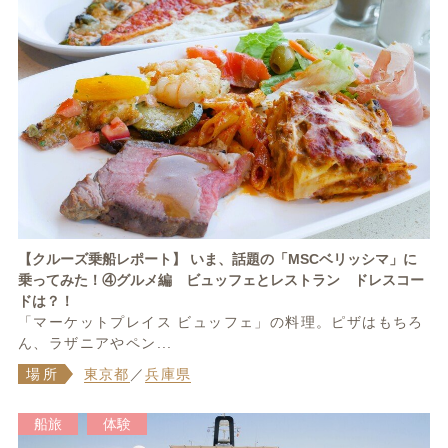
【クルーズ乗船レポート】 いま、話題の「MSCベリッシマ」に
乗ってみた！④グルメ編 ビュッフェとレストラン ドレスコー
ドは？！
「マーケットプレイス ビュッフェ」の料理。ピザはもちろ
ん、ラザニアやペン...
場所
東京都
／
兵庫県
船旅
体験