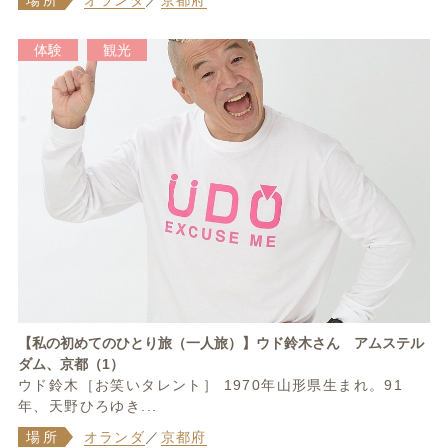
場所
オランダ
／
京都府
体験
観光
【私の初めてのひとり旅（一人旅）】ウド鈴木さん アムステル
ダム、京都（1）
ウド鈴木［お笑いタレント］ 1970年山形県生まれ。91
年、天野ひろゆき...
場所
オランダ
／
京都府