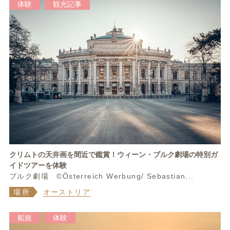
体験
観光記事
クリムトの天井画を間近で鑑賞！ウィーン・ブルク劇場の特別ガ
イドツアーを体験
ブルク劇場 ©Österreich Werbung/ Sebastian...
場所
オーストリア
船旅
体験