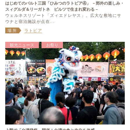
はじめてのバルト三国「ひみつのラトビア④」 －郊外の楽しみ・
スィグルダ＆リーガトネ ピルツで生まれ変わる－
ウェルネスリゾート「ズィエドレヤス」。広大な敷地にサ
ウナと宿泊施設が点在...
場所
ラトビア
観光ニュース
お祭り