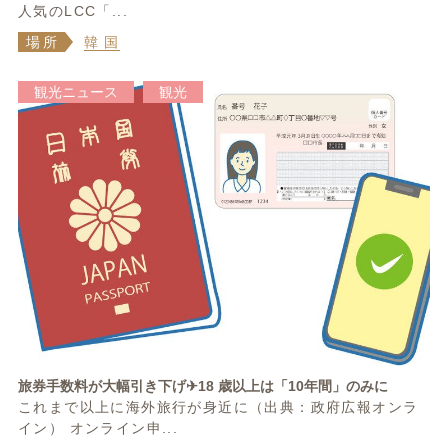
人気のLCC「...
場所
韓 国
観光ニュース
観光
旅券手数料が大幅引き下げ✈18 歳以上は「10年間」のみに
これまで以上に海外旅行が身近に（出典：政府広報オンラ
イン） オンライン申...