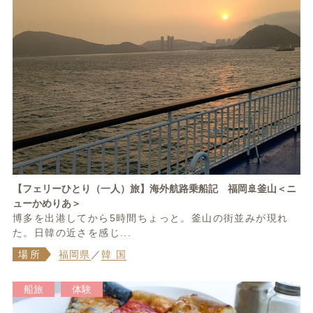
【フェリーひとり（一人）旅】海外航路乗船記 福岡🚢釜山＜ニ
ューかめりあ＞
博多を出港してから5時間ちょっと。釜山の街並みが現れ
た。日韓の近さを感じ...
場所
福岡県
／
韓 国
船旅
体験