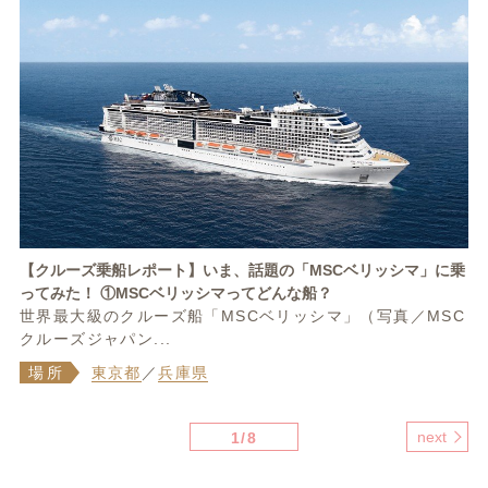
【クルーズ乗船レポート】いま、話題の「MSCベリッシマ」に乗
ってみた！ ①MSCベリッシマってどんな船？
世界最大級のクルーズ船「MSCベリッシマ」（写真／MSC
クルーズジャパン...
場所
東京都
／
兵庫県
next
1/8