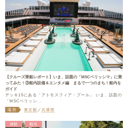
【クルーズ乗船レポート】いま、話題の「MSCベリッシマ」に乗
ってみた！③船内設備＆エンタメ編 まるで一つのまち！船内を
ガイド
デッキ15にある「アトモスフィア・プール」 いま、話題の
「MSCベリッシ...
場所
東京都
／
兵庫県
体験
観光