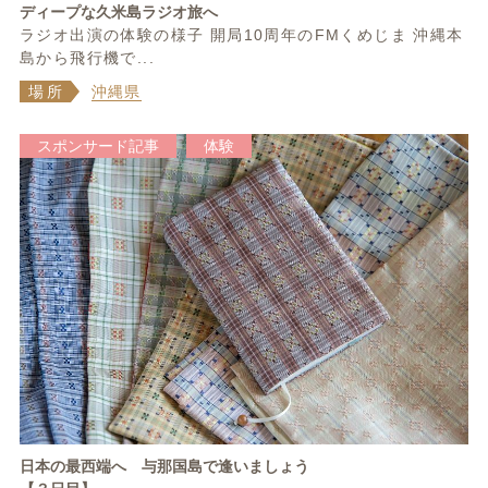
ディープな久米島ラジオ旅へ
ラジオ出演の体験の様子 開局10周年のFMくめじま 沖縄本
島から飛行機で...
場所
沖縄県
スポンサード記事
体験
日本の最西端へ 与那国島で逢いましょう