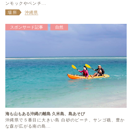
ンモックやベンチ...
場所
沖縄県
スポンサード記事
自然
海も山もある沖縄の離島 久米島、島あそび
沖縄県で５番目に大きい島 白砂のビーチ、サンゴ礁、豊か
な森が広がる南の島...