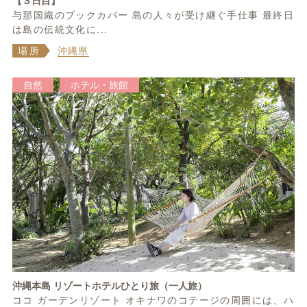
【３日目】
与那国織のブックカバー 島の人々が受け継ぐ手仕事 最終日
は島の伝統文化に...
場所
沖縄県
自然
ホテル・旅館
沖縄本島 リゾートホテルひとり旅（一人旅）
ココ ガーデンリゾート オキナワのコテージの周囲には、ハ