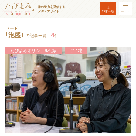
旅の魅力を発信する
メディアサイト
menu
記事一覧
ワード
｢泡盛｣
4
の記事一覧
件
たびよみオリジナル記事
ご当地