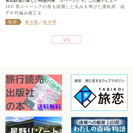
東武鉄道の新しい特急列車「スペーシア X」この夏デビュー
100 系スペーシアの形を踏襲した丸みを帯びた運転席、組
子や竹編み細工を...
場所
東京都
／
栃木県
1/1