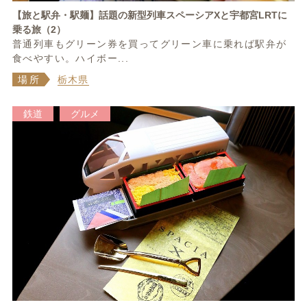
【旅と駅弁・駅麺】話題の新型列車スペーシアXと宇都宮LRTに
乗る旅（2）
普通列車もグリーン券を買ってグリーン車に乗れば駅弁が
食べやすい。ハイボー...
場所
栃木県
鉄道
グルメ