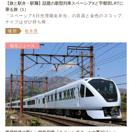
【旅と駅弁・駅麺】話題の新型列車スペーシアXと宇都宮LRTに
乗る旅（1）
「スペーシアX日光埋蔵金弁当」の容器と金色のスコップ、
ナイフはぜひ持ち帰...
場所
栃木県
観光ニュース