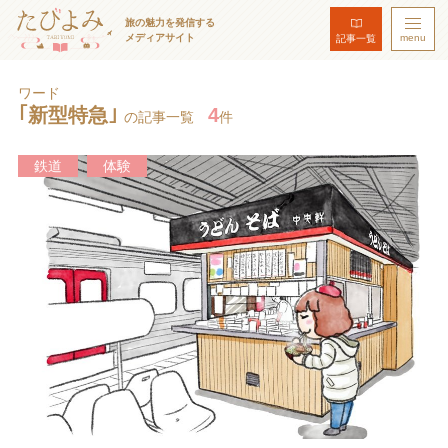
旅の魅力を発信する
メディアサイト
menu
記事一覧
ワード
｢新型特急｣
4
の記事一覧
件
鉄道
体験