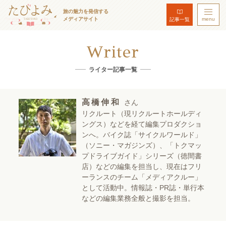
旅の魅力を発信する
メディアサイト
menu
記事一覧
Writer
ライター記事一覧
高橋伸和
さん
リクルート（現リクルートホールディ
ングス）などを経て編集プロダクショ
ンへ。バイク誌「サイクルワールド」
（ソニー・マガジンズ）、「トクマッ
プドライブガイド」シリーズ（徳間書
店）などの編集を担当し、現在はフリ
ーランスのチーム「メディアクルー」
として活動中。情報誌・PR誌・単行本
などの編集業務全般と撮影を担当。