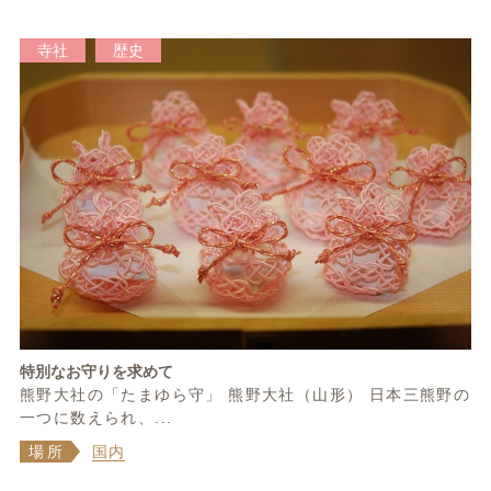
寺社
歴史
特別なお守りを求めて
熊野大社の「たまゆら守」 熊野大社（山形） 日本三熊野の
一つに数えられ、...
場所
国内