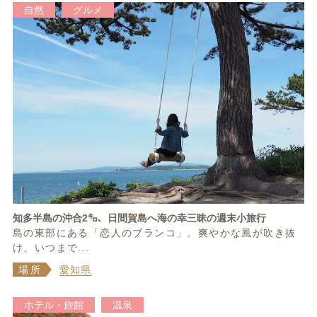
自然
グルメ
知多半島の沖合2㌔、日間賀島へ海の幸三昧の週末小旅行
島の東部にある「恋人のブランコ」。爽やかな風が吹き抜
け、いつまで...
場所
愛知県
ホテル・旅館
温泉