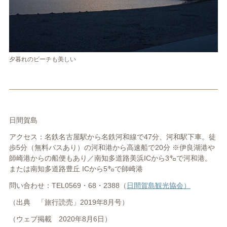
夕暮れのビーチも美しい
日間賀島
アクセス：
名鉄名古屋駅から名鉄河和線で
47
分、河和駅下車。徒
歩
5
分（
無料バスあり）
の河和港から高速船で
20
分
※
伊良湖港や
師崎港からの船
便もあり／
南知多道路美浜
IC
から
3㌔
で河和港。
または南知多道路豊丘
IC
から
5㌔
で師崎港
問い合わせ：
TEL
0569
・
68
・
2388（
日間賀島観光協会
）
（出典 「旅行読売」2019年8月号）
（ウェブ掲載 2020年8月6日）