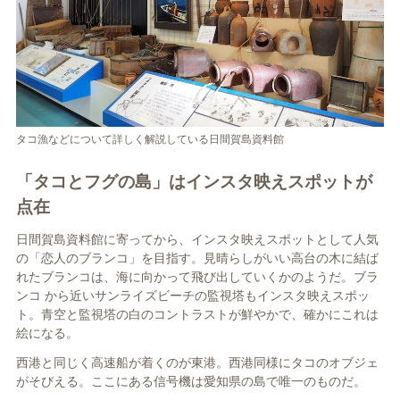
タコ漁などについて詳しく解説している日間賀島資料館
「タコとフグの島」はインスタ映えスポットが
点在
日間賀島資料館に寄ってから、
インスタ映えスポットとして人気
の「恋人のブランコ」を目指す。
見晴らしがいい高台の木に結ば
れ
たブランコは、海に向かって飛び
出していくかのようだ。ブラ
ンコ
から近いサンライズビーチの監視
塔もインスタ映えスポッ
ト。青空
と監視塔の白のコントラストが鮮
やかで、確かにこれは
絵になる。
西港と同じく高速船が着くのが
東港。西港同様にタコのオブジェ
がそびえる。ここにある信号機は
愛知県の島で唯一のものだ。