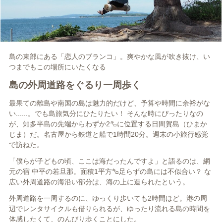
島の東部にある「恋人のブランコ」。爽やかな風が吹き抜け、い
つまでもこの場所にいたくなる
島の外周道路をぐるり一周歩く
最果ての離島や南国の島は魅力
的だけど、予算や時間に余裕がな
い
......
。でも島旅気分にひたりた
い
！
そんな時にぴったりなの
が、知多半島の先端からわずか
2㌔
に位置する日間賀島（ひまか
じま）だ。名古屋
から鉄道と船で1
時間20
分。週末
の小旅行感覚
で訪ねた。
「僕らが子どもの頃、ここは海
だったんですよ」と語るのは、網
元の宿
中平の若旦那。面積
1
平
方㌔足らずの島には不似合い？
な
広い外周道路の海沿い部分は、海
の上に造られたという。
外周道路を一周するのに、ゆっ
くり歩いても
2
時間ほど。港の周
辺でレンタサイクルも借りられる
が、ゆったり流れる島の時間を
体
感したくて、のんびり歩くことに
した。