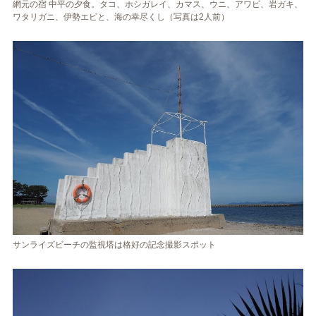
網元の宿 中平の夕食。タコ、ホシガレイ、カマス、ウニ、アワビ、岩ガキ、
ワタリガニ、伊勢エビと、海の幸尽くし（写真は2人前）
サンライズビーチの監視塔は格好の記念撮影スポット