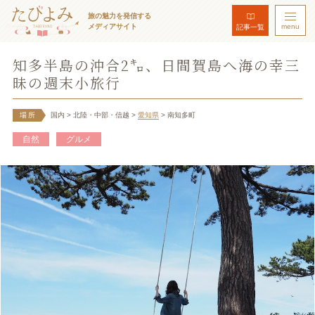
旅の魅力を発信する
メディアサイト
menu
記事一覧
知多半島の沖合2㌔、日間賀島へ海の幸三
昧の週末小旅行
場所
国内
> 北陸・中部・信越
>
愛知県
> 南知多町
自然
グルメ