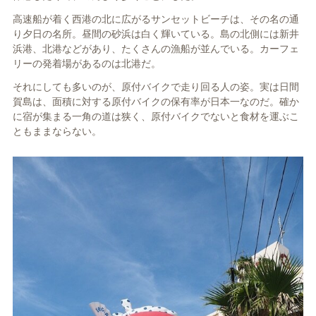
高速船が着く西港の北に広がる
サンセットビーチは、その名の通
り夕日の名所。昼間の砂浜は白く
輝いている。島の北側には新井
浜
港、北港などがあり、たくさんの
漁船が並んでいる。カーフェ
リー
の発着場があるのは北港だ。
それにしても多いのが、原付バ
イクで走り回る人の姿。実は日間
賀島は、面積に対する原付バイク
の保有率が日本一なのだ。確か
に
宿が集まる一角の道は狭く、原付
バイクでないと食材を運ぶこ
とも
ままならない。