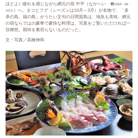
ほどよい疲れを感じながら網元
の宿
中平（なかへい ☎️
0569・68・
）へ。タコとフグ（
シーズンは10
月～
3
月）
が名物で、
「多
2013
幸の島、福の島」がうたい文
句の日間賀島は、地魚も美味。網
元
の宿ならではの豪華で豪快な料
理は、写真をご覧いただければ一
目瞭然。期待を裏切らないもの
だった。
文・写真／
高橋伸和