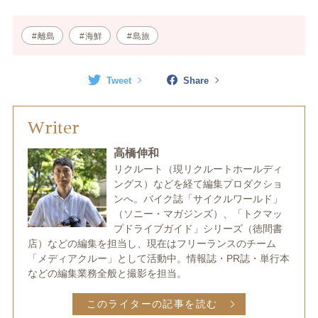
離島
海鮮
島旅
Tweet
Share
Writer
高橋伸和
リクルート（現リクルートホールディ
ングス）などを経て編集プロダクショ
ンへ。バイク誌「サイクルワールド」
（ソニー・マガジンズ）、「トクマッ
プドライブガイド」シリーズ（徳間書
店）などの編集を担当し、現在はフリーランスのチーム
「メディアクルー」として活動中。情報誌・PR誌・単行本
などの編集業務全般と撮影を担当。
このライターの記事を読む