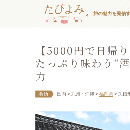
旅の魅力を発信
【5000円で日帰
たっぷり味わう“
力
場所
国内
> 九州・沖縄
>
福岡県
> 久留