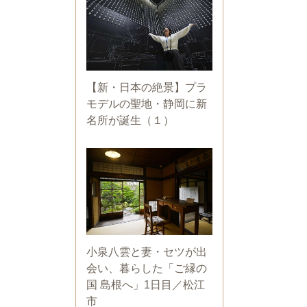
【新・日本の絶景】プラ
モデルの聖地・静岡に新
名所が誕生（１）
小泉八雲と妻・セツが出
会い、暮らした「ご縁の
国 島根へ」1日目／松江
市