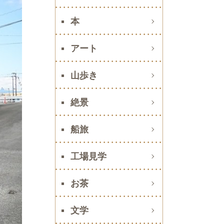
本
アート
山歩き
絶景
船旅
工場見学
お茶
文学