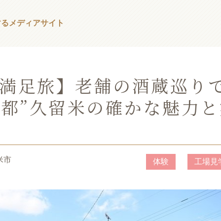
する
メディアサイト
り満足旅】老舗の酒蔵巡り
酒都”久留米の確かな魅力と
米市
体験
工場見