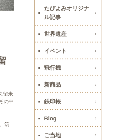
たびよみオリジナ
ル記事
世界遺産
イベント
留
飛行機
新商品
久留米
鉄印帳
その中
Blog
、筑
ご当地