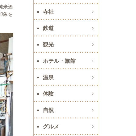
純米酒
寺社
印象を
鉄道
観光
ホテル・旅館
温泉
体験
自然
グルメ