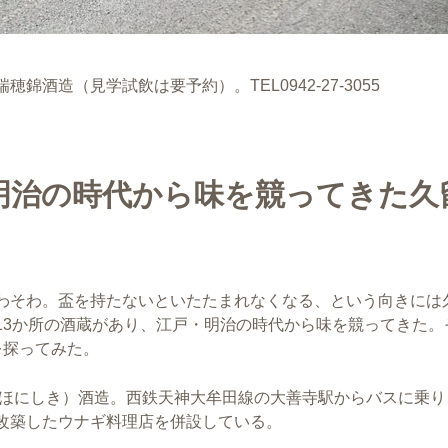
酒造（見学試飲は要予約）。TEL0942-27-3055
明治の時代から味を競ってきた久
わそわ。盃を持たないといたたまれなくなる、という向きには
13か所の酒蔵があり、江戸・明治の時代から味を競ってきた。
を探ってみた。
ずほにしき）酒造。西鉄天神大牟田線の大善寺駅からバスに乗り
改築したウナギ料理店を併設している。