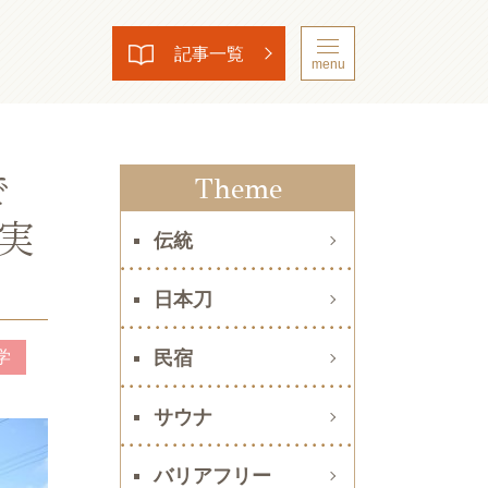
記事一覧
menu
で
Theme
実
伝統
日本刀
学
民宿
サウナ
バリアフリー