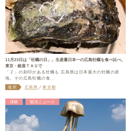
11月23日は「牡蠣の日」。生産量日本一の広島牡蠣を食べ比べ。
東京・銀座ＴＡＵで
「Ｚ」の刻印がある牡蠣も 広島県は日本最大の牡蠣の産
地。その広島牡蠣の食...
場所
広島県
／
東京都
体験
観光ニュース