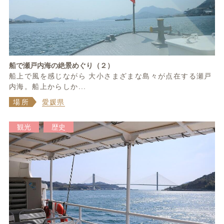
船で瀬戸内海の絶景めぐり（２）
船上で風を感じながら 大小さまざまな島々が点在する瀬戸
内海。船上からしか...
場所
愛媛県
観光
歴史