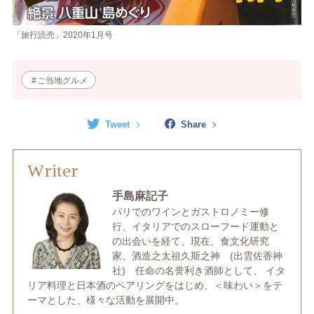
「旅行読売」2020年1月号
ご当地グルメ
Tweet
Share
Writer
手島麻記子
パリでのワインとガストロノミー修
行、イタリアでのスローフード運動と
の出会いを経て、現在、食文化研究
家、酒造之太祖久斯之神 (出雲佐香神
社) 任命の名誉利き酒師として、 イタ
リア料理と日本酒のペアリングをはじめ、＜味わい＞をテ
ーマとした、様々な活動を展開中。