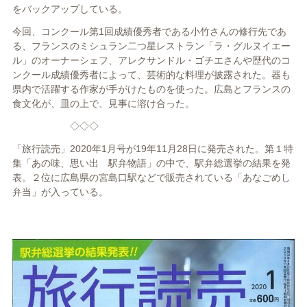
をバックアップしている。
今回、コンクール第
1
回成績優秀者である小竹さんの修行先であ
る、フランスのミシュラン二つ星レストラン「ラ・グルヌイエー
ル」のオーナーシェフ、アレクサンドル・ゴチエさんや歴代のコ
ンクール成績優秀者によって、芸術的な料理が披露された。器も
県内で活躍する作家が手がけたものを使った。広島とフランスの
食文化が、皿の上で、見事に溶け合った。
◇◇◇
「旅行読売」
2020
年
1
月号が
19
年
11
月
28
日に発売された。第１特
集「あの味、思い出 駅弁物語」の中で、駅弁総選挙の結果を発
表。２位に広島県の宮島口駅などで販売されている「あなごめし
弁当」が入っている。