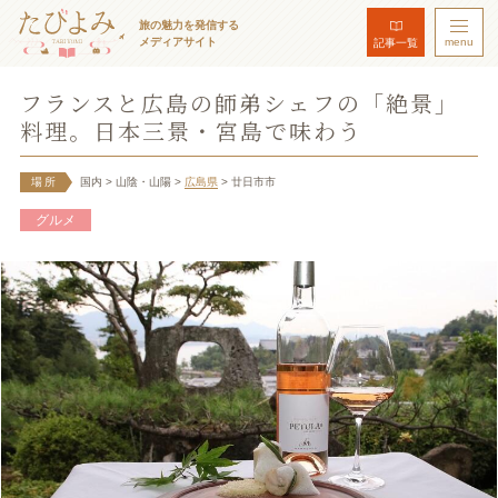
旅の魅力を発信する
メディアサイト
menu
記事一覧
フランスと広島の師弟シェフの「絶景」
料理。日本三景・宮島で味わう
場所
国内
> 山陰・山陽
>
広島県
> 廿日市市
グルメ