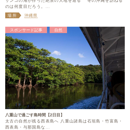
サンゴの海が作った絶景の大地を巡る 冬の沖縄を訪ねる
のは何度目だろう。...
場所
沖縄県
スポンサード記事
自然
八重山で過ごす島時間【2日目】
太古の自然が残る西表島へ 八重山諸島は石垣島・竹富島・
西表島・与那国島な...