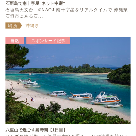
石垣島で南十字星“ネット中継”
石垣島天文台 ©NAOJ 南十字星をリアルタイムで 沖縄県
石垣市にある石...
場所
沖縄県
自然
スポンサード記事
八重山で過ごす島時間【1日目】