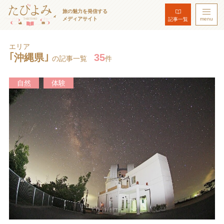
旅の魅力を発信する
メディアサイト
menu
記事一覧
エリア
｢沖縄県｣
35
の記事一覧
件
自然
体験