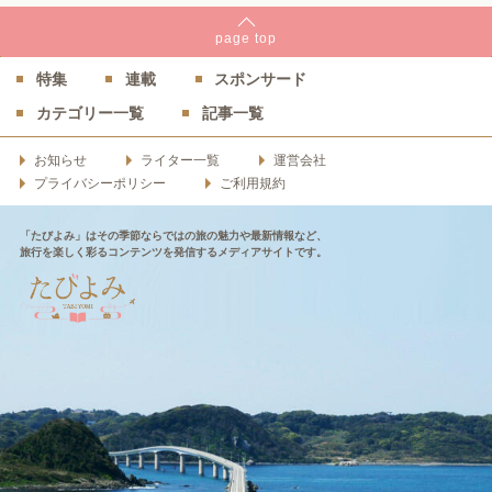
page
top
特集
連載
スポンサード
カテゴリー一覧
記事一覧
お知らせ
ライター一覧
運営会社
プライバシーポリシー
ご利用規約
「たびよみ」はその季節ならではの旅の魅力や最新情報など、
旅行を楽しく彩るコンテンツを発信するメディアサイトです。