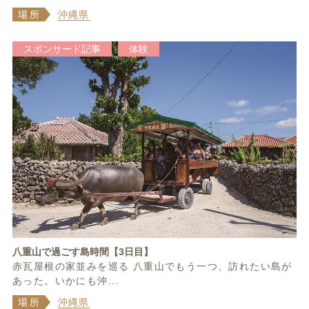
場所
沖縄県
スポンサード記事
体験
八重山で過ごす島時間【3日目】
赤瓦屋根の家並みを巡る 八重山でもう一つ、訪れたい島が
あった。いかにも沖...
場所
沖縄県