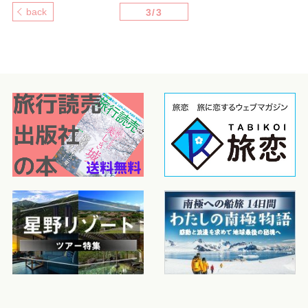
back
3/3