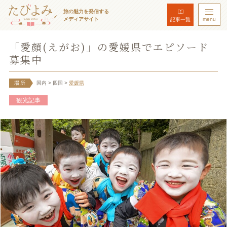
旅の魅力を発信する
メディアサイト
menu
記事一覧
「愛顔(えがお)」の愛媛県でエピソード
募集中
場所
国内
> 四国
>
愛媛県
観光記事