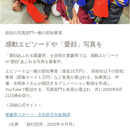
前回の写真部門一般の部知事賞
感動エピソードや「愛顔」写真を
「愛顔あふれる愛媛県」を目指す愛媛県では、感動エピソード
や“愛顔”あふれる写真を募集中。
エピソードは一般の部知事賞（賞金
10
万円）、高校生以下の部知
事賞（図書カード１万円）など各賞が選ばれる。知事賞は、声
優・水樹奈々さんが朗読するアニメーション動画を作成し、
YouTube
で配信する。写真部門も各賞が選ばれ、共に
2020
年
8
月
21
日締め切り。
＜詳細公式サイト＞
愛媛県スポーツ・文化部文化振興課
（出典 「旅行読売」
2020
年９月号）