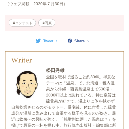
（ウェブ掲載
2020
年７月30日）
コンテスト
写真
Tweet
Share
Writer
松田秀雄
全国を取材で巡ること約30年。得意な
テーマは「温泉」で、北海道・稚内温
泉から沖縄・西表島温泉まで500湯・
2000軒以上は訪れている。特に泉質は
硫黄泉が好きで、湯上りに体を拭かず
自然乾燥させるのがモットー。帰宅後、体に付着した硫黄
成分が湯船に染み出して白濁する様子を見るのが好き。最
近は飲泉への興味が強く、「焼酎割に適した温泉は？」を
掲げて最高の一杯を探し中。旅行読売出版社・編集部に所