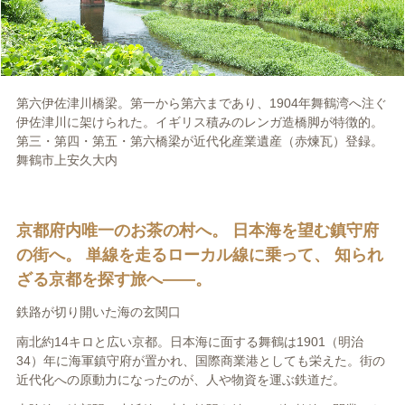
第六伊佐津川橋梁。第一から第六まであり、
1904
年舞鶴湾へ注ぐ
伊佐津川に架けられた。イギリス積みのレンガ造橋脚が特徴的。
第三・第四・第五・第六橋梁が近代化産業遺産（赤煉瓦）登録。
舞鶴市上安久大内
京都府内唯一のお茶の村へ。 日本海を望む鎮守府
の街へ。 単線を走るローカル線に乗って、 知られ
ざる京都を探す旅へ――。
鉄路が切り開いた海の玄関口
南北約14キロと広い京都。日本海に面する舞鶴は1901（明治
34
）年に海軍鎮守府が置かれ、国際商業港としても栄えた。街の
近代化への原動力になったのが、人や物資を運ぶ鉄道だ。