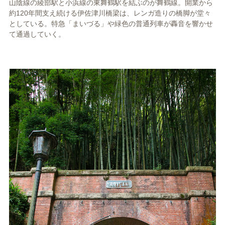
山陰線の綾部駅と小浜線の東舞鶴駅を結ぶのが舞鶴線。開業から
約120年間支え続ける伊佐津川橋梁は、レンガ造りの橋脚が堂々
としている。特急「まいづる」や緑色の普通列車が轟音を響かせ
て通過していく。