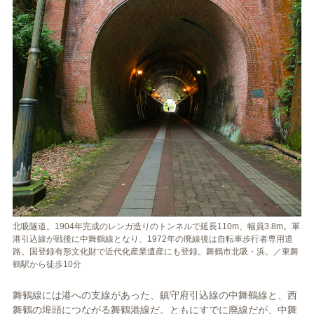
北吸隧道。1904年完成のレンガ造りのトンネルで延長110m、幅員3.8m。軍
港引込線が戦後に中舞鶴線となり、1972年の廃線後は自転車歩行者専用道
路。国登録有形文化財で近代化産業遺産にも登録。舞鶴市北吸・浜。／東舞
鶴駅から徒歩10分
舞鶴線には港への支線があった、鎮守府引込線の中舞鶴線と、西
舞鶴の埠頭につながる舞鶴港線だ。ともにすでに廃線だが、中舞