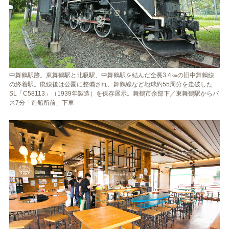
中舞鶴駅跡。東舞鶴駅と北吸駅、中舞鶴駅を結んだ全長3.4㎞の旧中舞鶴線
の終着駅。廃線後は公園に整備され、舞鶴線など地球約55周分を走破した
SL「C58113」（1939年製造）を保存展示。舞鶴市余部下／東舞鶴駅からバ
ス7分「造船所前」下車