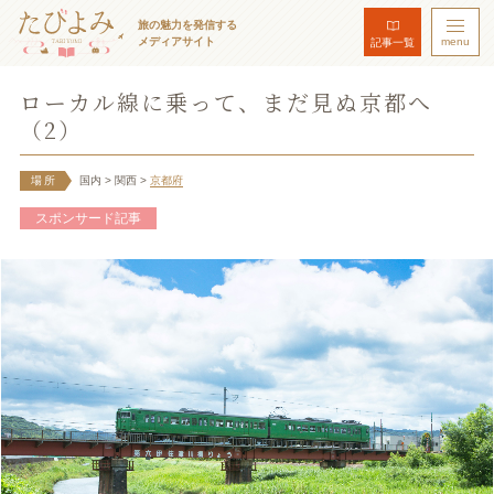
旅の魅力を発信する
メディアサイト
menu
記事一覧
ローカル線に乗って、まだ見ぬ京都へ
（2）
場所
国内
> 関西
>
京都府
スポンサード記事