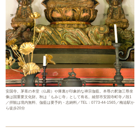
安国寺。茅葺の本堂（仏殿）や庫裏が印象的な禅宗伽藍。本尊の釈迦三尊坐
像は国重要文化財。秋は「もみじ寺」として有名。綾部市安国寺町寺ノ段1
／拝観は境内無料、伽藍は要予約・志納料／TEL：0773-44-1565／梅迫駅か
ら徒歩20分