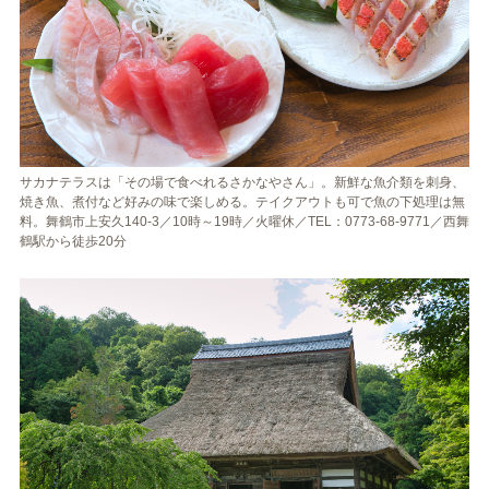
サカナテラスは「その場で食べれるさかなやさん」。新鮮な魚介類を刺身、
焼き魚、煮付など好みの味で楽しめる。テイクアウトも可で魚の下処理は無
料。舞鶴市上安久140-3／10時～19時／火曜休／TEL：0773-68-9771／西舞
鶴駅から徒歩20分