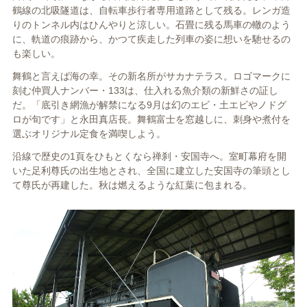
鶴線の北吸隧道は、自転車歩行者専用道路として残る。レンガ造
りのトンネル内はひんやりと涼しい。石畳に残る馬車の轍のよう
に、軌道の痕跡から、かつて疾走した列車の姿に想いを馳せるの
も楽しい。
舞鶴と言えば海の幸。その新名所がサカナテラス。ロゴマークに
刻む仲買人ナンバー・133は、仕入れる魚介類の新鮮さの証し
だ。「底引き網漁が解禁になる9月は幻のエビ・土エビやノドグ
ロが旬です」と永田真店長。舞鶴富士を窓越しに、刺身や煮付を
選ぶオリジナル定食を満喫しよう。
沿線で歴史の1頁をひもとくなら禅刹・安国寺へ。室町幕府を開
いた足利尊氏の出生地とされ、全国に建立した安国寺の筆頭とし
て尊氏が再建した。秋は燃えるような紅葉に包まれる。