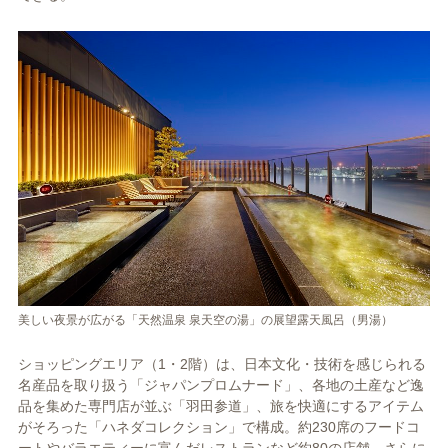
美しい夜景が広がる「天然温泉 泉天空の湯」の展望露天風呂（男湯）
ショッピングエリア（1・2階）は、日本文化・技術を感じられる
名産品を取り扱う「ジャパンプロムナード」、各地の土産など逸
品を集めた専門店が並ぶ「羽田参道」、旅を快適にするアイテム
がそろった「ハネダコレクション」で構成。約230席のフードコ
ートやバラエティーに富んだレストランなど約80の店舗、さらに