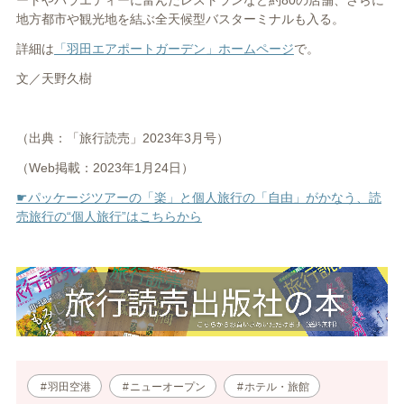
地方都市や観光地を結ぶ全天候型バスターミナルも入る。
詳細は
「羽田エアポートガーデン」ホームページ
で。
文／天野久樹
（出典：「旅行読売」2023年3月号）
（Web掲載：2023年1月24日）
☛パッケージツアーの「楽」と個人旅行の「自由」がかなう、読
売旅行の“個人旅行”はこちらから
羽田空港
ニューオープン
ホテル・旅館