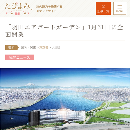
旅の魅力を発信する
メディアサイト
menu
記事一覧
「羽田エアポートガーデン」1月31日に全
面開業
場所
国内
> 関東
>
東京都
> 大田区
観光ニュース