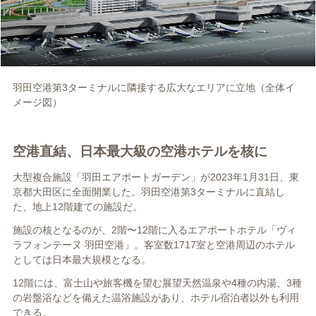
羽田空港第3ターミナルに隣接する広大なエリアに立地（全体イ
メージ図）
空港直結、日本最大級の空港ホテルを核に
大型複合施設「羽田エアポートガーデン」が2023年1月31日、東
京都大田区に全面開業した。羽田空港第3ターミナルに直結し
た、地上12階建ての施設だ。
施設の核となるのが、2階〜12階に入るエアポートホテル「ヴィ
ラフォンテーヌ 羽田空港」。客室数1717室と空港周辺のホテル
としては日本最大規模となる。
12階には、富士山や旅客機を望む展望天然温泉や4種の内湯、3種
の岩盤浴などを備えた温浴施設があり、ホテル宿泊者以外も利用
できる。