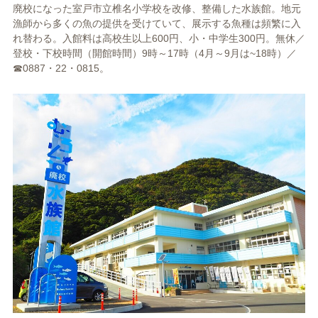
廃校になった室戸市立椎名小学校を改修、整備した水族館。地元
漁師から多くの魚の提供を受けていて、展示する魚種は頻繁に入
れ替わる。入館料は高校生以上
600
円、小・中学生
300
円。無休／
登校・下校時間（開館時間）
9
時～
17
時（
4
月～
9
月は
~18
時）／
☎
0887
・
22
・
0815
。