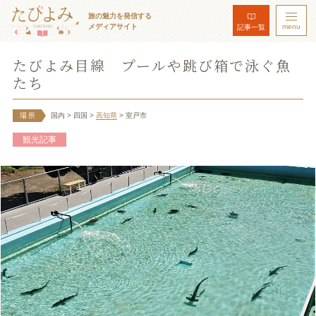
旅の魅力を発信する
メディアサイト
menu
記事一覧
たびよみ目線 プールや跳び箱で泳ぐ魚
たち
場所
国内
> 四国
>
高知県
> 室戸市
観光記事