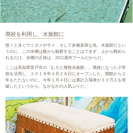
廃校を利用し、水族館に
悠々と泳ぐウミガメやサメ、そして多種多様な魚。水族館だとい
うのに、この水槽は横から観察することはできず、上から眺めら
れるだけ。水槽の正体は、
25
㍍屋外プールだからだ。
ここは高知県室戸市の「むろと廃校水族館」。廃校になった小学
校を活用し、２０１８年４月２６日にオープンした。開館から２
年もたたないのに、今年１月４日には累計入場者が３０万人を突
破したというから、なかなかの人気ぶりだ。