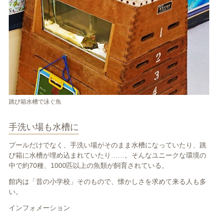
跳び箱水槽で泳ぐ魚
手洗い場も水槽に
プールだけでなく、手洗い場がそのまま水槽になっていたり、跳
び箱に水槽が埋め込まれていたり……。そんなユニークな環境の
中で約
70
種、
1000
匹以上の魚類が飼育されている。
館内は「昔の小学校」そのもので、懐かしさを求めて来る人も多
い。
インフォメーション