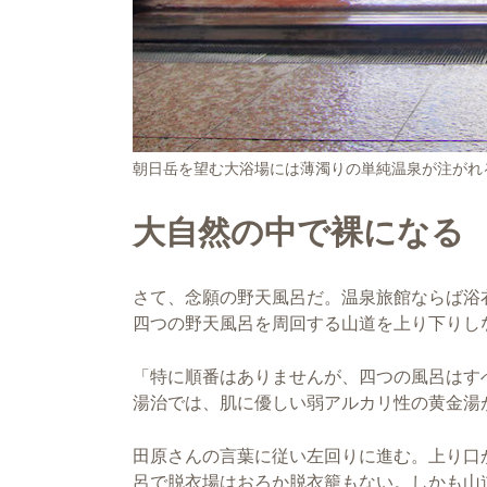
朝日岳を望む大浴場には薄濁りの単純温泉が注がれ
大自然の中で裸になる
さて、念願の野天風呂だ。温泉旅館ならば浴
四つの野天風呂を周回する山道を上り下りし
「特に順番はありませんが、四つの風呂はす
湯治では、肌に優しい弱アルカリ性の黄金湯
田原さんの言葉に従い左回りに進む。上り口
呂で脱衣場はおろか脱衣籠もない。しかも山