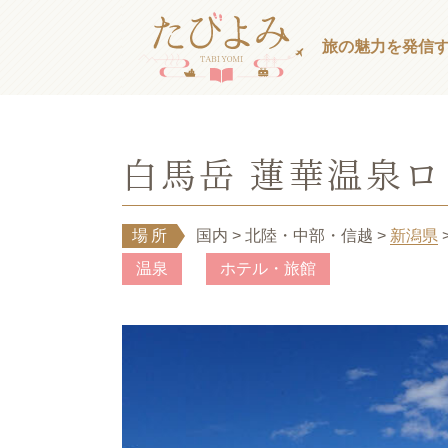
旅の魅力を発信
白馬岳 蓮華温泉ロ
場所
国内
> 北陸・中部・信越
>
新潟県
温泉
ホテル・旅館