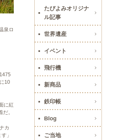
たびよみオリジナ
ル記事
温泉ロ
世界遺産
イベント
飛行機
475
に
10
新商品
鉄印帳
面に紅
着だ。
Blog
ナカ
ご当地
ます」