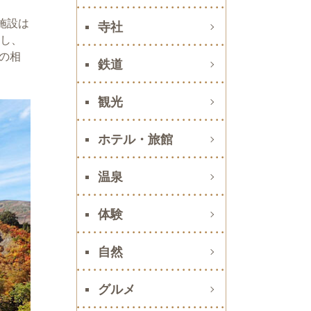
施設は
寺社
だし、
の相
鉄道
観光
ホテル・旅館
温泉
体験
自然
グルメ