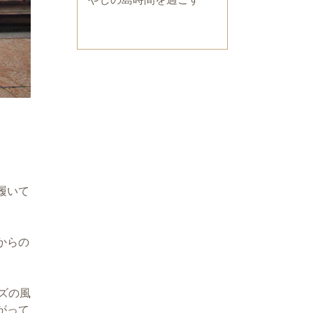
履いて
からの
ズの風
がって