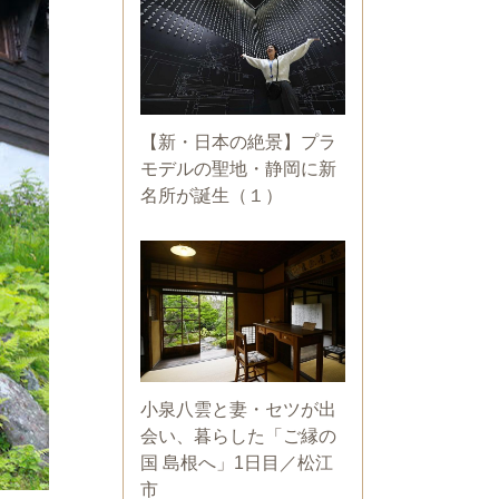
【新・日本の絶景】プラ
モデルの聖地・静岡に新
名所が誕生（１）
小泉八雲と妻・セツが出
会い、暮らした「ご縁の
国 島根へ」1日目／松江
市