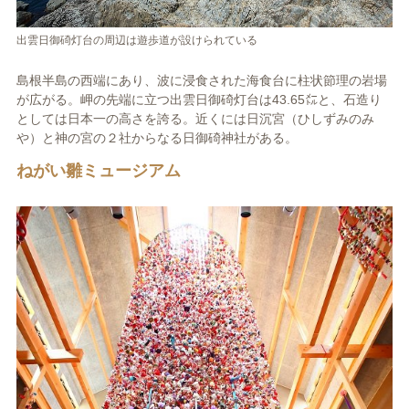
出雲日御碕灯台の周辺は遊歩道が設けられている
島根半島の西端にあり、波に浸食された海食台に柱状節理の岩場
が広がる。岬の先端に立つ出雲日御碕灯台は43.65㍍と、石造り
としては日本一の高さを誇る。近くには日沉宮（ひしずみのみ
や）と神の宮の２社からなる日御碕神社がある。
ねがい雛ミュージアム