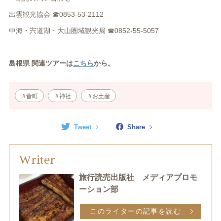
出雲観光協会 ☎0853-53-2112
中海・宍道湖・大山圏域観光局 ☎0852-55-5057
島根県 関連ツアーは
こちら
から。
昔町
神社
お土産
Tweet
Share
Writer
旅行読売出版社 メディアプロモ
ーション部
このライターの記事を読む