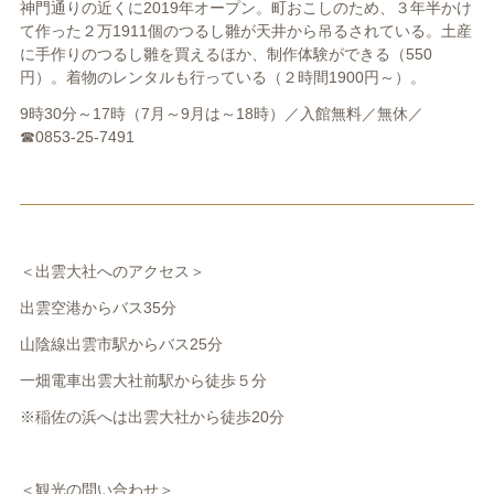
神門通りの近くに2019年オープン。町おこしのため、３年半かけ
て作った２万1911個のつるし雛が天井から吊るされている。土産
に手作りのつるし雛を買えるほか、制作体験ができる（550
円）。着物のレンタルも行っている（２時間1900円～）。
9時30分～17時（7月～9月は～18時）／入館無料／無休／
☎0853-25-7491
＜出雲大社へのアクセス＞
出雲空港からバス35分
山陰線出雲市駅からバス25分
一畑電車出雲大社前駅から徒歩５分
※稲佐の浜へは出雲大社から徒歩20分
＜観光の問い合わせ＞