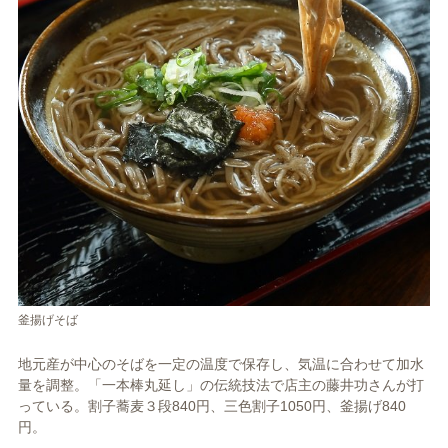
釜揚げそば
地元産が中心のそばを一定の温度で保存し、気温に合わせて加水
量を調整。「一本棒丸延し」の伝統技法で店主の藤井功さんが打
っている。割子蕎麦３段840円、三色割子1050円、釜揚げ840
円。