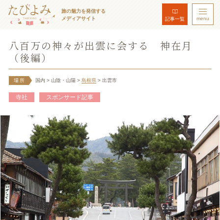
旅の魅力を発信する
メディアサイト
menu
記事一覧
八百万の神々が出雲に会する 神在月
（後編）
場所
国内
> 山陰・山陽
>
島根県
> 出雲市
寺社
スポンサード記事