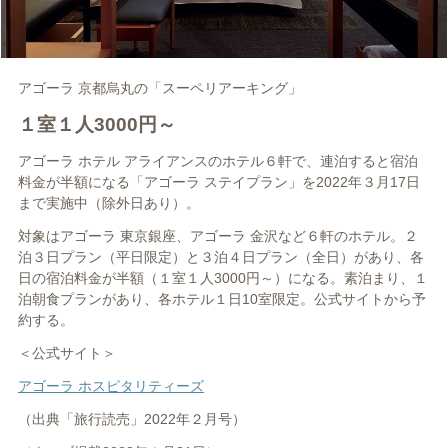
アゴーラ 京都烏丸の「スーペリアーキング」
１室１人3000円～
アゴーラ ホテル アライアンスのホテル６軒で、連泊すると宿泊
料金が半額になる「アゴーラ ステイプラン」を2022年３月17日
まで実施中（除外日あり）。
対象はアゴーラ 東京銀座、アゴーラ 金沢など６軒のホテル。２
泊３日プラン（平日限定）と３泊４日プラン（全日）があり、各
日の宿泊料金が半額（１室１人3000円～）になる。素泊まり、１
泊朝食プランがあり、各ホテル１日10室限定。公式サイトから予
約する。
＜公式サイト＞
アゴーラ ホスピタリティーズ
（出典「旅行読売」2022年２月号）