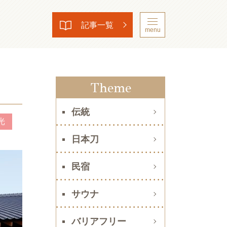
記事一覧
menu
Theme
伝統
光
日本刀
民宿
サウナ
バリアフリー