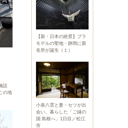
【新・日本の絶景】プラ
モデルの聖地・静岡に新
名所が誕生（１）
施設
この地
小泉八雲と妻・セツが出
会い、暮らした「ご縁の
国 島根へ」1日目／松江
市