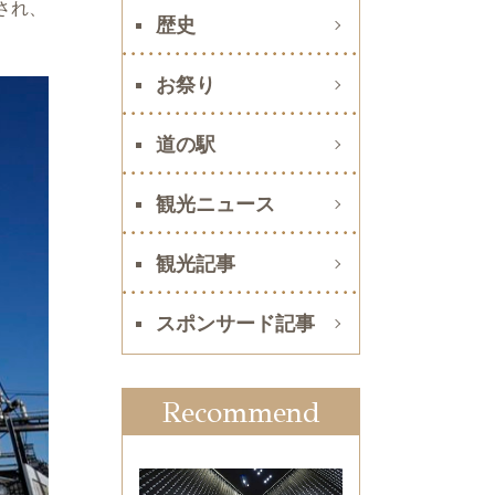
され、
歴史
お祭り
道の駅
観光ニュース
観光記事
スポンサード記事
Recommend