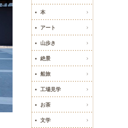
本
アート
山歩き
絶景
船旅
工場見学
お茶
文学