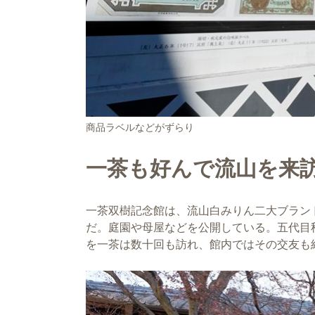
商品ラベルなどがずらり
一茶も好んで流山を来
一茶双樹記念館は、流山白みりん二大ブラン
だ。庭園や母屋などを公開している。五代目
を一茶は数十回も訪れ、館内ではその交友も