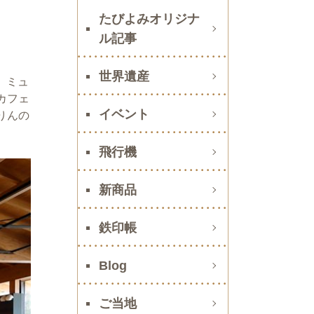
たびよみオリジナ
ル記事
世界遺産
。ミュ
カフェ
イベント
りんの
飛行機
新商品
鉄印帳
Blog
ご当地