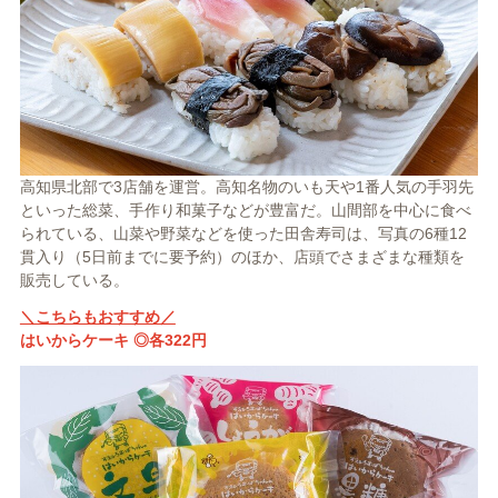
高知県北部で3店舗を運営。高知名物のいも天や1番人気の手羽先
といった総菜、手作り和菓子などが豊富だ。山間部を中心に食べ
られている、山菜や野菜などを使った田舎寿司は、写真の6種12
貫入り（5日前までに要予約）のほか、店頭でさまざまな種類を
販売している。
＼こちらもおすすめ／
はいからケーキ ◎各322円