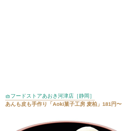
🧺フードストアあおき河津店［静岡］
あんも皮も手作り「Aoki菓子工房 麦柏」181円〜