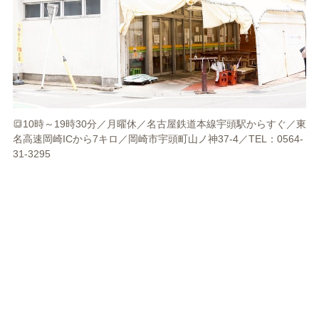
🔳10時～19時30分／月曜休／名古屋鉄道本線宇頭駅からすぐ／東
名高速岡崎ICから7キロ／岡崎市宇頭町山ノ神37-4／TEL：0564-
31-3295