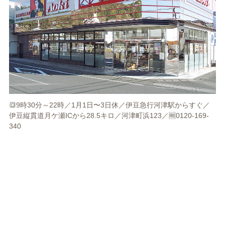
🔳9時30分～22時／1月1日〜3日休／伊豆急行河津駅からすぐ／
伊豆縦貫道月ケ瀬ICから28.5キロ／河津町浜123／🆓0120-169-
340