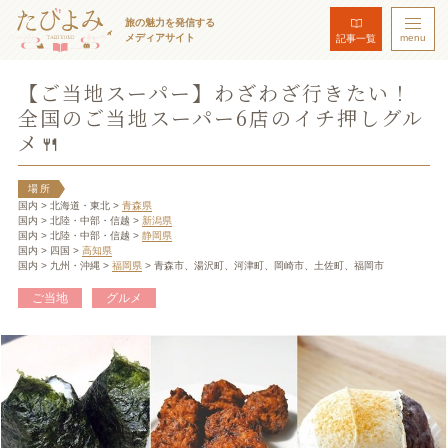
旅の魅力を発信する
メディアサイト
menu
記事一覧
【ご当地スーパー】わざわざ行きたい！
全国のご当地スーパー6店のイチ押しグル
メ🍴
場所
国内
> 北海道・東北
>
青森県
国内
> 北陸・中部・信越
>
新潟県
国内
> 北陸・中部・信越
>
静岡県
国内
> 四国
>
高知県
国内
> 九州・沖縄
>
福岡県
> 青森市、湯沢町、河津町、岡崎市、土佐町、福岡市
ご当地
グルメ