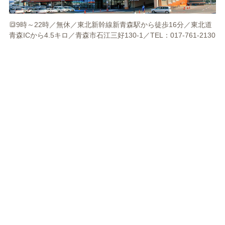
🔳9時～22時／無休／東北新幹線新青森駅から徒歩16分／東北道
青森ICから4.5キロ／青森市石江三好130-1／TEL：017-761-2130