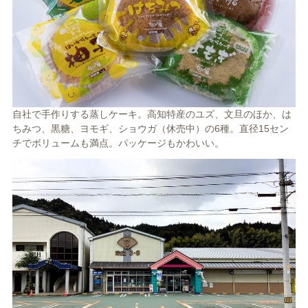
自社で手作りする蒸しケーキ。高知特産のユズ、文旦のほか、は
ちみつ、黒糖、ヨモギ、ショウガ（休売中）の6種。直径15セン
チでボリュームも満点。パッケージもかわいい。