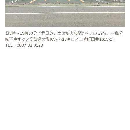
🔳9時～19時30分／元日休／土讃線大杉駅からバス27分、中島分
岐下車すぐ／高知道大豊ICから13キロ／土佐町田井1353-2／
TEL：0887-82-0128