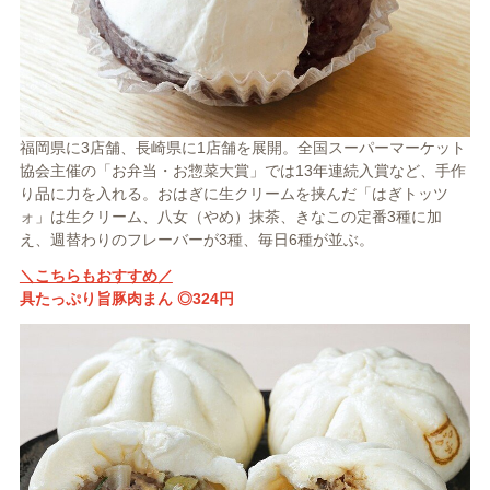
福岡県に3店舗、長崎県に1店舗を展開。全国スーパーマーケット
協会主催の「お弁当・お惣菜大賞」では13年連続入賞など、手作
り品に力を入れる。おはぎに生クリームを挟んだ「はぎトッツ
ォ」は生クリーム、八女（やめ）抹茶、きなこの定番3種に加
え、週替わりのフレーバーが3種、毎日6種が並ぶ。
＼こちらもおすすめ／
具たっぷり旨豚肉まん ◎324円