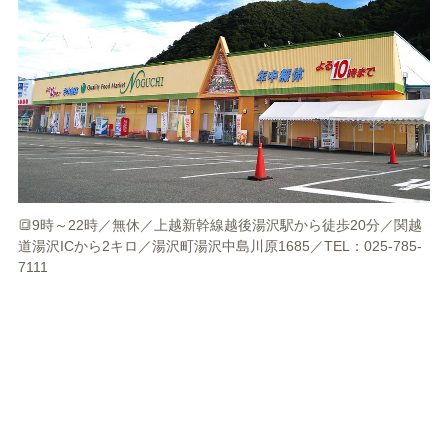
🔳9時～22時／無休／上越新幹線越後湯沢駅から徒歩20分／関越
道湯沢ICから2キロ／湯沢町湯沢中島川原1685／TEL：025-785-
7111