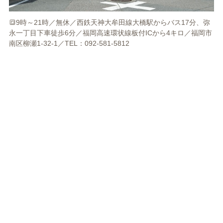
🔳9時～21時／無休／西鉄天神大牟田線大橋駅からバス17分、弥
永一丁目下車徒歩6分／福岡高速環状線板付ICから4キロ／福岡市
南区柳瀬1-32-1／TEL：092-581-5812