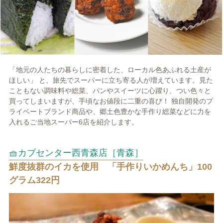
「地元の人たちの暮らしに密着した、ローカル色あふれる土産が
ほしい」 と、旅先でスーパーに立ち寄る人が増えています。見た
こともない調味料や総菜、パンやスイーツに心躍り、つい色々と
買ってしまいますが、手頃なお値段に二重の喜び！ 独自開発のプ
ライベートブランド商品や、郷土色豊かな手作り総菜などに力を
入れるご当地スーパー6店を紹介します。
🧺カブセンター西青森店［青森］
鮮度抜群のイカを使用 「手作りいかめんち」100
グラム322円