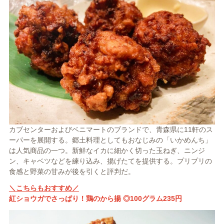
カブセンターおよびベニマートのブランドで、青森県に11軒のス
ーパーを展開する。郷土料理としてもおなじみの「いかめんち」
は人気商品の一つ。新鮮なイカに細かく切った玉ねぎ、ニンジ
ン、キャベツなどを練り込み、揚げたてを提供する。プリプリの
食感と野菜の甘みが後を引くと評判だ。
＼こちらもおすすめ／
紅ショウガでさっぱり！鶏のから揚 ◎100グラム235円