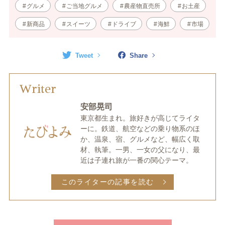
グルメ
ご当地グルメ
農産物直売所
お土産
新商品
スイーツ
ドライブ
海鮮
市場
Tweet
Share
Writer
安部晃司
東京都生まれ。旅好きが高じてライタ
ーに。鉄道、航空などの乗り物系のほ
か、温泉、宿、グルメなど、幅広く取
材、執筆。一男、一女の父になり、最
近は子連れ旅が一番の関心テーマ。
このライターの記事を読む