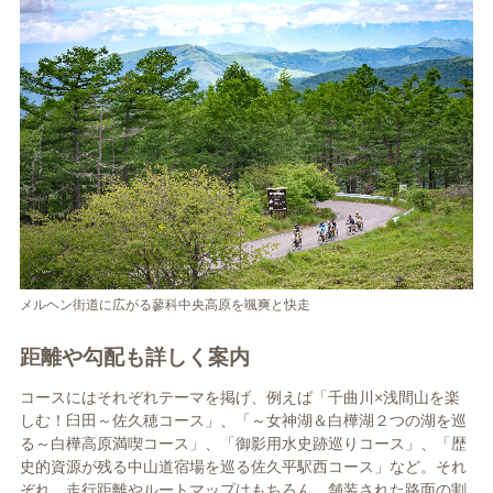
メルヘン街道に広がる蓼科中央高原を颯爽と快走
距離や勾配も詳しく案内
コースにはそれぞれテーマを掲げ、例えば「千曲川×浅間山を楽
しむ！臼田～佐久穂コース」、「～女神湖＆白樺湖２つの湖を巡
る～白樺高原満喫コース」、「御影用水史跡巡りコース」、「歴
史的資源が残る中山道宿場を巡る佐久平駅西コース」など。それ
ぞれ、走行距離やルートマップはもちろん、舗装された路面の割