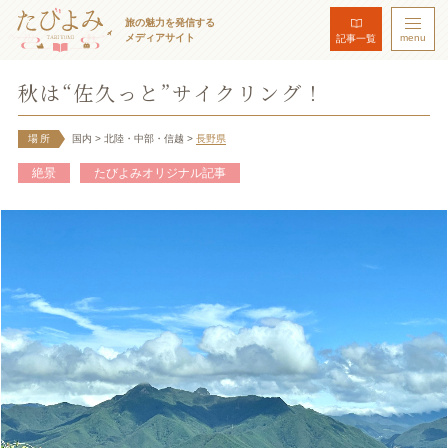
旅の魅力を発信する
メディアサイト
menu
記事一覧
秋は“佐久っと”サイクリング！
場所
国内
> 北陸・中部・信越
>
長野県
絶景
たびよみオリジナル記事