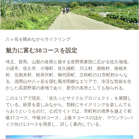
八ヶ岳を眺めながらサイクリング
魅力に富む38コースを設定
埼玉、群馬、山梨の各県と接する長野県東部に広がる佐久地域。
小諸市、佐久市、小海町、佐久穂町、川上村、南牧村、南相木
村、北相木村、軽井沢町、御代田町、立科町の11市町村からな
る。浅間山や八ヶ岳を望む風光明媚なエリアで、冷涼な気候を生
かした高原野菜の産地であり、星空の名所としても知られる。
このエリアで現在、「佐久っとサイクルプロジェクト」を展開し
ている。絶景を楽しみながら、気軽にサイクリングを楽しんでも
らおうというものだ。公式サイトでは、市町村の境界を越えて初
級17コース、中級15コース、上級５コースのほか、マウンテンバ
イク向け1コースを用意し、詳しく案内している。