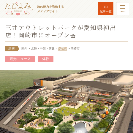
旅の魅力を発信する
メディアサイト
menu
記事一覧
三井アウトレットパークが愛知県初出
店！岡崎市にオープン🧺
場所
国内
> 北陸・中部・信越
>
愛知県
> 岡崎市
観光ニュース
体験