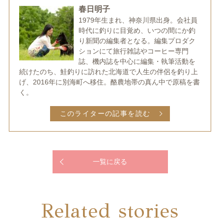
春日明子
1979年生まれ、神奈川県出身。会社員
時代に釣りに目覚め、いつの間にか釣
り新聞の編集者となる。編集プロダク
ションにて旅行雑誌やコーヒー専門
誌、機内誌を中心に編集・執筆活動を
続けたのち、鮭釣りに訪れた北海道で人生の伴侶を釣り上
げ、2016年に別海町へ移住。酪農地帯の真ん中で原稿を書
く。
このライターの記事を読む
一覧に戻る
Related stories