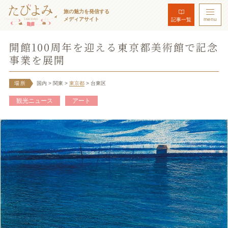
旅の魅力を発信する
メディアサイト
menu
記事一覧
開館100周年を迎える東京都美術館で記念
事業を展開
場所
国内
> 関東
>
東京都
> 台東区
観光ニュース
アート