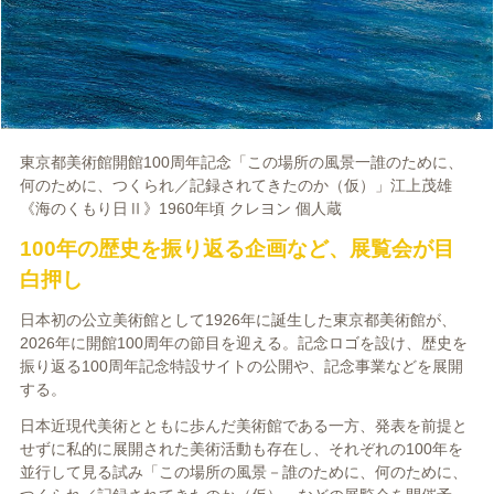
東京都美術館開館100周年記念「この場所の風景一誰のために、
何のために、つくられ／記録されてきたのか（仮）」江上茂雄
《海のくもり日Ⅱ》1960年頃 クレヨン 個人蔵
100年の歴史を振り返る企画など、展覧会が目
白押し
日本初の公立美術館として1926年に誕生した東京都美術館が、
2026年に開館100周年の節目を迎える。記念ロゴを設け、歴史を
振り返る100周年記念特設サイトの公開や、記念事業などを展開
する。
日本近現代美術とともに歩んだ美術館である一方、発表を前提と
せずに私的に展開された美術活動も存在し、それぞれの100年を
並行して見る試み「この場所の風景－誰のために、何のために、