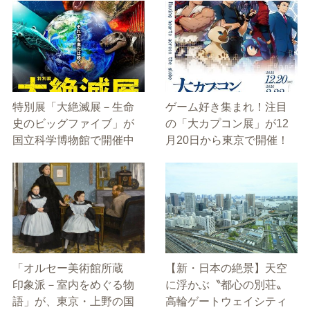
特別展「大絶滅展－生命
ゲーム好き集まれ！注目
史のビッグファイブ」が
の「大カプコン展」が12
国立科学博物館で開催中
月20日から東京で開催！
「オルセー美術館所蔵
【新・日本の絶景】天空
印象派－室内をめぐる物
に浮かぶ〝都心の別荘〟
語」が、東京・上野の国
高輪ゲートウェイシティ