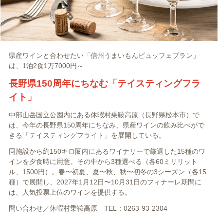
県産ワインと合わせたい「信州うまいもんビュッフェプラン」
は、1泊2食1万7000円～
長野県150周年にちなむ「テイスティングフラ
イト」
中部山岳国立公園内にある休暇村乗鞍高原（長野県松本市）で
は、今年の長野県150周年にちなみ、県産ワインの飲み比べがで
きる「テイスティングフライト」を展開している。
同施設から約150キロ圏内にあるワイナリーで厳選した15種のワ
インを夕食時に用意。その中から3種選べる（各60ミリリット
ル、1500円）。春〜初夏、夏〜秋、秋〜初冬の3シーズン（各15
種）で展開し、2027年1月12日〜10月31日のフィナーレ期間に
は、人気投票上位のワインを提供する。
問い合わせ／休暇村乗鞍高原 TEL：0263-93-2304