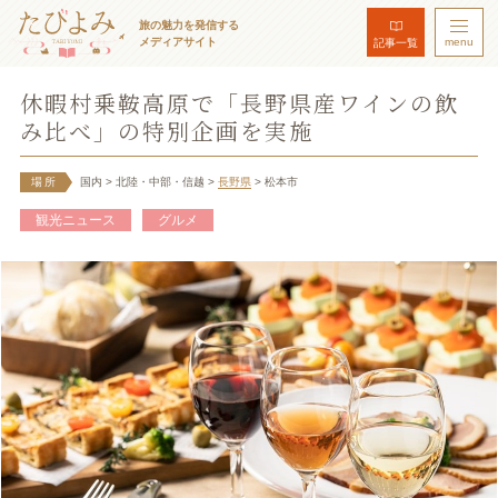
旅の魅力を発信する
メディアサイト
menu
記事一覧
休暇村乗鞍高原で「長野県産ワインの飲
み比べ」の特別企画を実施
場所
国内
> 北陸・中部・信越
>
長野県
> 松本市
観光ニュース
グルメ