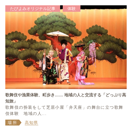
たびよみオリジナル記事
体験
歌舞伎や漁業体験、町歩き…… 地域の人と交流する「どっぷり高
知旅」
歌舞伎の扮装をして芝居小屋「弁天座」の舞台に立つ歌舞
伎体験 地域の人...
場所
高知県