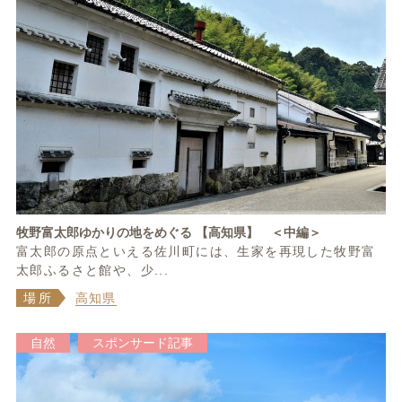
牧野富太郎ゆかりの地をめぐる 【高知県】 ＜中編＞
富太郎の原点といえる佐川町には、生家を再現した牧野富
太郎ふるさと館や、少...
場所
高知県
自然
スポンサード記事