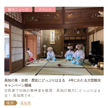
観光ニュース
イベント
高知の食・自然・歴史にどっぷりはまる 4年にわたる大型観光
キャンペーン開催
古民家で伝統の舞神楽を鑑賞 高知の魅力にどっぷりはま
る！ 高知県で4...
場所
高知県