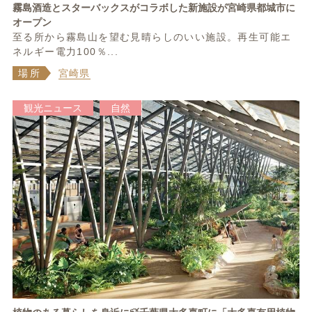
霧島酒造とスターバックスがコラボした新施設が宮崎県都城市に
オープン
至る所から霧島山を望む見晴らしのいい施設。再生可能エ
ネルギー電力100％...
場所
宮崎県
観光ニュース
自然