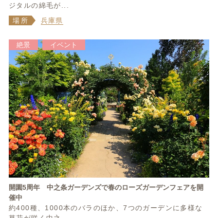
ジタルの綿毛が...
場所
兵庫県
絶景
イベント
開園5周年 中之条ガーデンズで春のローズガーデンフェアを開
催中
約400種、1000本のバラのほか、7つのガーデンに多様な