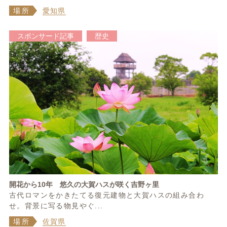
場所
愛知県
スポンサード記事
歴史
開花から10年 悠久の大賀ハスが咲く吉野ヶ里
古代ロマンをかきたてる復元建物と大賀ハスの組み合わ
せ。背景に写る物見やぐ...
場所
佐賀県