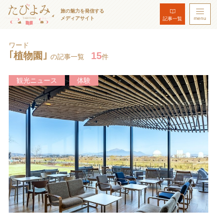
旅の魅力を発信する
メディアサイト
menu
記事一覧
ワード
｢植物園｣
15
の記事一覧
件
観光ニュース
体験