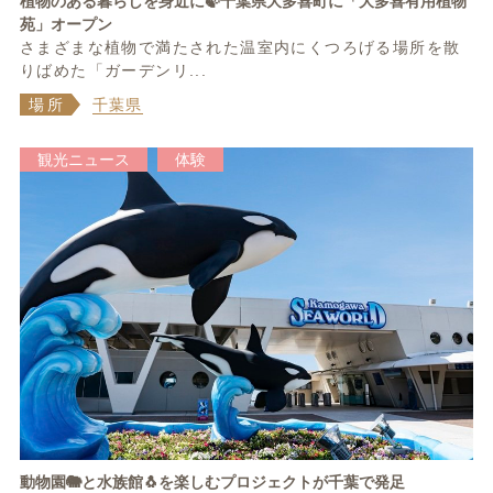
植物のある暮らしを身近に🍃千葉県大多喜町に「大多喜有用植物
苑」オープン
さまざまな植物で満たされた温室内にくつろげる場所を散
りばめた「ガーデンリ...
場所
千葉県
観光ニュース
体験
動物園🐘と水族館🐧を楽しむプロジェクトが千葉で発足