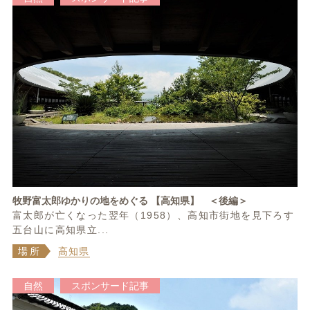
牧野富太郎ゆかりの地をめぐる 【高知県】 ＜後編＞
富太郎が亡くなった翌年（1958）、高知市街地を見下ろす
五台山に高知県立...
場所
高知県
自然
スポンサード記事