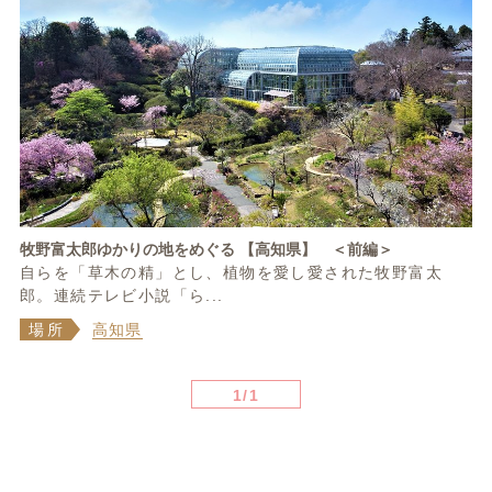
牧野富太郎ゆかりの地をめぐる 【高知県】 ＜前編＞
自らを「草木の精」とし、植物を愛し愛された牧野富太
郎。連続テレビ小説「ら...
場所
高知県
1/1