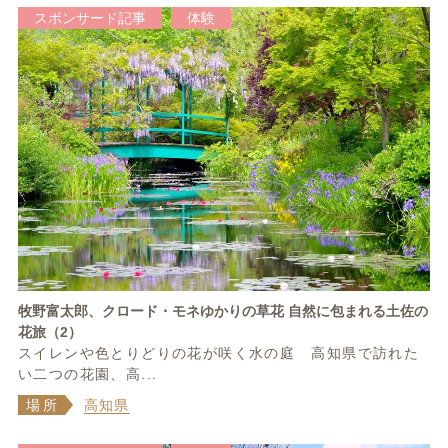
スポンサード記事
体験
牧野富太郎、クロード・モネゆかりの草花 自然に包まれる土佐の
花旅（2）
スイレンや色とりどりの花が咲く水の庭 高知県で訪れた
い二つの花園、高...
場所
高知県