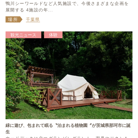
鴨川シーワールドなど人気施設で、今後さまざまな企画を
展開する 4施設の年...
場所
千葉県
観光ニュース
体験
緑に遊び、包まれて眠る〝泊まれる植物園〞が茨城県那珂市に誕
生