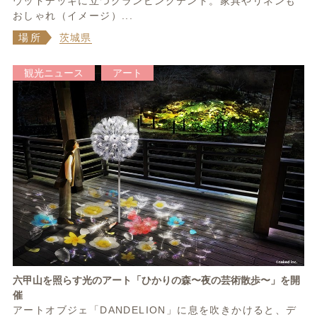
ウッドデッキに立つグランピングテント。家具やリネンも
おしゃれ（イメージ）...
場所
茨城県
観光ニュース
アート
六甲山を照らす光のアート「ひかりの森〜夜の芸術散歩〜」を開
催
アートオブジェ「DANDELION」に息を吹きかけると、デ