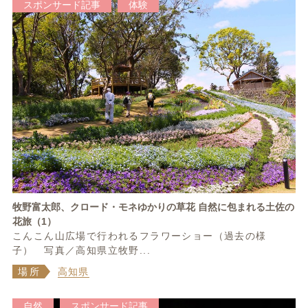
スポンサード記事
体験
牧野富太郎、クロード・モネゆかりの草花 自然に包まれる土佐の
花旅（1）
こんこん山広場で行われるフラワーショー（過去の様
子） 写真／高知県立牧野...
場所
高知県
自然
スポンサード記事