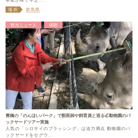
草花が咲く中之...
場所
群馬県
観光ニュース
体験
豊橋の「のんほいパーク」で獣医師や飼育員と巡る🦏動物園のバ
ックヤードツアー実施
人気の「シロサイのブラッシング」は迫力満点 動物園のバ
ックヤードをセグウ...