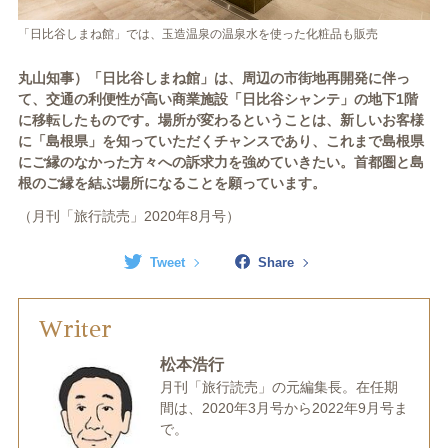
「日比谷しまね館」では、玉造温泉の温泉水を使った化粧品も販売
丸山知事）「日比谷しまね館」は、周辺の市街地再開発に伴っ
て、交通の利便性が高い商業施設「日比谷シャンテ」の地下
1
階
に移転したものです。場所が変わるということは、新しいお客様
に「島根県」を知っていただくチャンスであり、これまで島根県
にご縁のなかった方々への訴求力を強めていきたい。首都圏と島
根のご縁を結ぶ場所になることを願っています。
（月刊「旅行読売」2020年8月号）
Tweet
Share
Writer
松本浩行
月刊「旅行読売」の元編集長。在任期
間は、2020年3月号から2022年9月号ま
で。