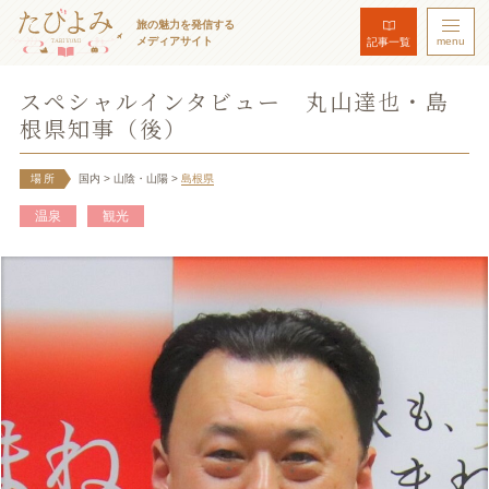
旅の魅力を発信する
メディアサイト
menu
記事一覧
スペシャルインタビュー 丸山達也・島
根県知事（後）
場所
国内
> 山陰・山陽
>
島根県
温泉
観光