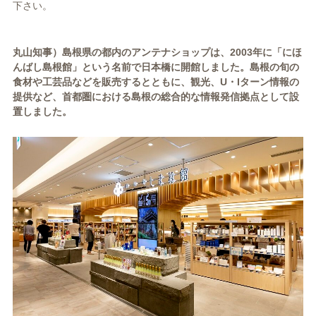
下さい。
丸山知事）島根県の都内のアンテナショップは、
2003
年に「にほ
んばし島根館」という名前で日本橋に開館しました。島根の旬の
食材や工芸品などを販売するとともに、観光、
U
・
I
ターン情報の
提供など、首都圏における島根の総合的な情報発信拠点として設
置しました。