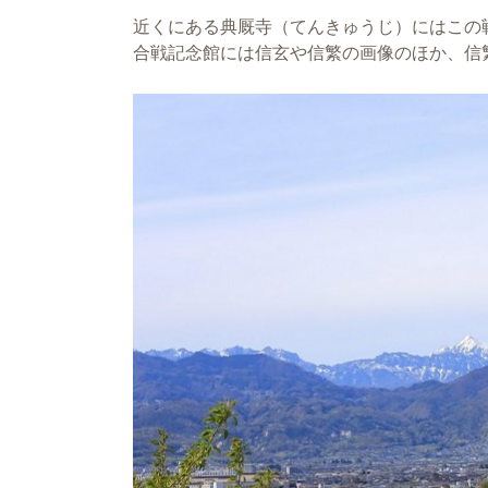
近くにある典厩寺（てんきゅうじ）にはこの
合戦記念館には信玄や信繁の画像のほか、信