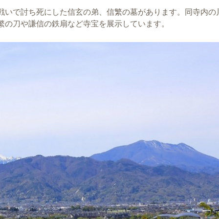
戦いで討ち死にした信玄の弟、信繁の墓があります。同寺内の
繁の刀や謙信の鉄扇など寺宝を展示しています。