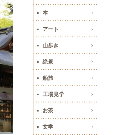
本
アート
山歩き
絶景
船旅
工場見学
お茶
文学