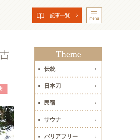
記事一覧
menu
古
Theme
伝統
日本刀
史
民宿
サウナ
バリアフリー