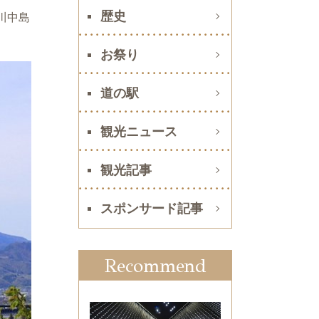
歴史
川中島
お祭り
道の駅
観光ニュース
観光記事
スポンサード記事
Recommend