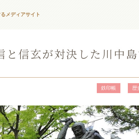
する
メディアサイト
信と信玄が対決した川中島
鉄印帳
歴