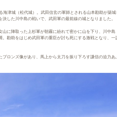
ある海津城（松代城）。武田信玄の軍師とされる山本勘助が築城
を決した川中島の戦いで、武田軍の最前線の城となりました。
女山に陣取った上杉軍が朝霧に紛れて密かに山を下り、川中島
襲。勘助をはじめ武田軍の重臣が討ち死にする激戦となり、一
。
たブロンズ像があり、馬上から太刀を振り下ろす謙信の迫力あ