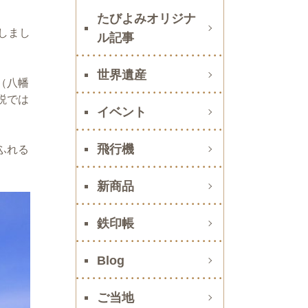
たびよみオリジナ
しまし
ル記事
世界遺産
（八幡
説では
イベント
飛行機
ふれる
新商品
鉄印帳
Blog
ご当地