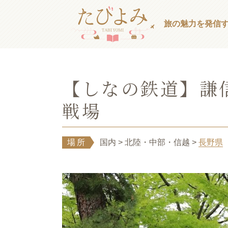
旅の魅力を発信
【しなの鉄道】謙
戦場
場所
国内
> 北陸・中部・信越
>
長野県