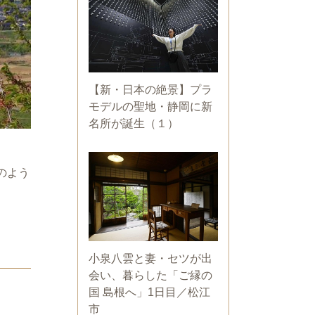
【新・日本の絶景】プラ
モデルの聖地・静岡に新
名所が誕生（１）
のよう
小泉八雲と妻・セツが出
会い、暮らした「ご縁の
国 島根へ」1日目／松江
市