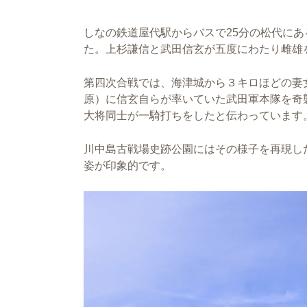
しなの鉄道屋代駅からバスで25分の松代に
た。上杉謙信と武田信玄が五度にわたり雌雄
第四次合戦では、海津城から３キロほどの妻
原）に信玄自らが率いていた武田軍本隊を奇
大将同士が一騎打ちをしたと伝わっています
川中島古戦場史跡公園にはその様子を再現し
姿が印象的です。