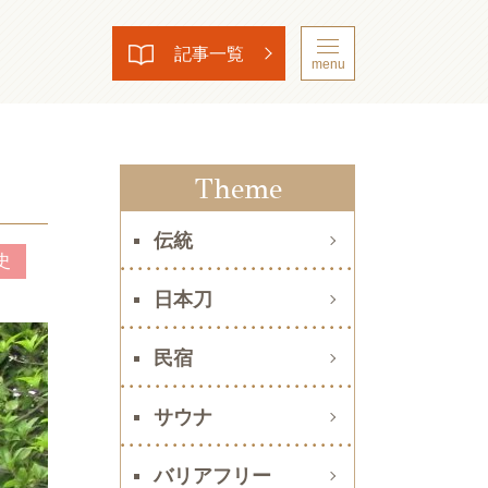
記事一覧
menu
Theme
伝統
史
日本刀
民宿
サウナ
バリアフリー