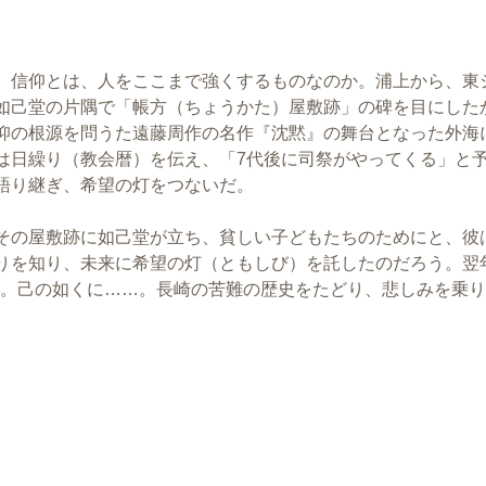
。信仰とは、人をここまで強くするものなのか。浦上から、東
如己堂の片隅で「帳方（ちょうかた）屋敷跡」の碑を目にした
仰の根源を問うた遠藤周作の名作『沈黙』の舞台となった外海
は日繰り（教会暦）を伝え、「7代後に司祭がやってくる」と
語り継ぎ、希望の灯をつないだ。
その屋敷跡に如己堂が立ち、貧しい子どもたちのためにと、彼
りを知り、未来に希望の灯（ともしび）を託したのだろう。翌
った。己の如くに……。長崎の苦難の歴史をたどり、悲しみを乗