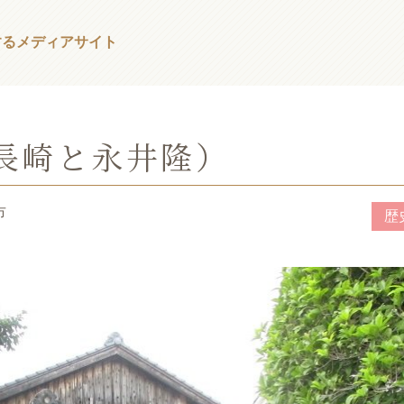
する
メディアサイト
 長崎と永井隆）
市
歴