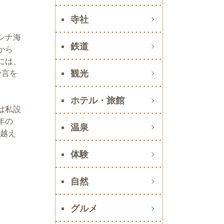
寺社
シナ海
鉄道
から
には、
観光
予言を
ホテル・旅館
は私設
年の
温泉
り越え
体験
自然
グルメ