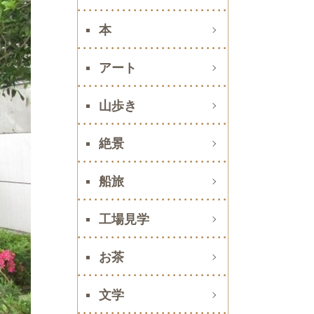
本
アート
山歩き
絶景
船旅
工場見学
お茶
文学