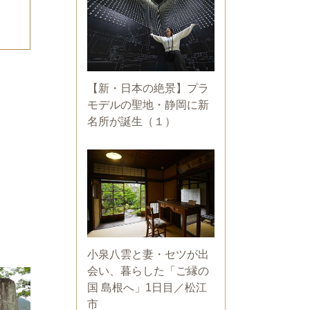
【新・日本の絶景】プラ
モデルの聖地・静岡に新
名所が誕生（１）
小泉八雲と妻・セツが出
会い、暮らした「ご縁の
国 島根へ」1日目／松江
市