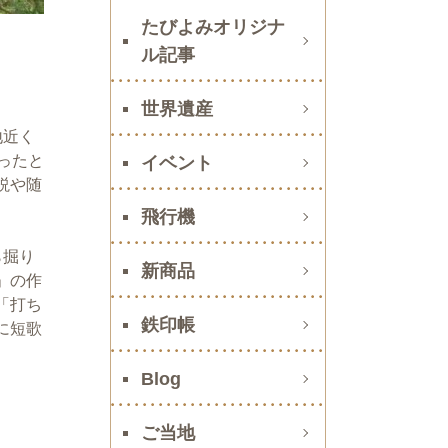
たびよみオリジナ
ル記事
世界遺産
地近く
ったと
イベント
説や随
飛行機
ら掘り
新商品
」の作
「打ち
鉄印帳
に短歌
Blog
ご当地