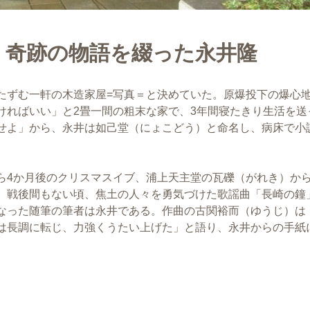
 奇跡の物語を綴った永井隆
たずむ一軒の木造家屋=写真＝と決めていた。原爆投下の爆心
ければいい」と2畳一間の粗末な家で、3年間寝たきり生活を送
せよ」から、永井は如己堂（にょこどう）と命名し、病床で小
ら4か月後のクリスマスイブ、浦上天主堂の瓦礫（がれき）か
。戦後間もない頃、焦土の人々を勇気づけた歌謡曲「長崎の鐘
なった随筆の筆者は永井である。作曲の古関裕而（ゆうじ）は
は長調に転じ、力強くうたい上げた」と語り、永井からの手紙