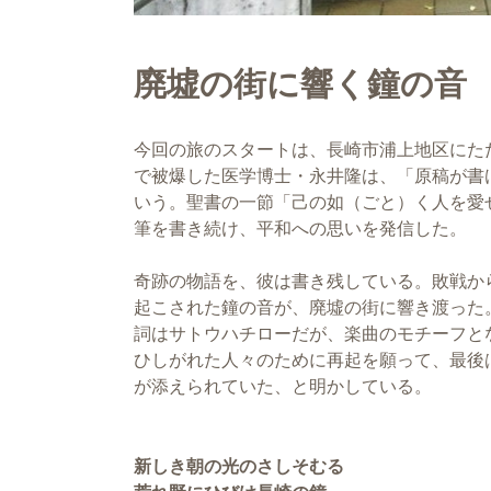
廃墟の街に響く鐘の音
今回の旅のスタートは、長崎市浦上地区にた
で被爆した医学博士・永井隆は、「原稿が書
いう。聖書の一節「己の如（ごと）く人を愛
筆を書き続け、平和への思いを発信した。
奇跡の物語を、彼は書き残している。敗戦か
起こされた鐘の音が、廃墟の街に響き渡った
詞はサトウハチローだが、楽曲のモチーフと
ひしがれた人々のために再起を願って、最後
が添えられていた、と明かしている。
新しき朝の光のさしそむる