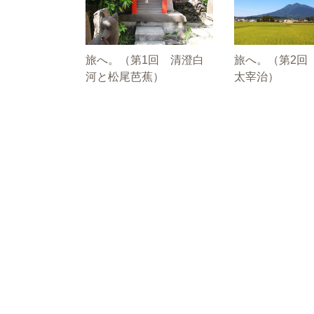
旅へ。（第1回 清澄白
旅へ。（第2回
河と松尾芭蕉）
太宰治）