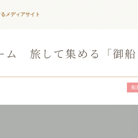
する
メディアサイト
ーム 旅して集める「御船
船