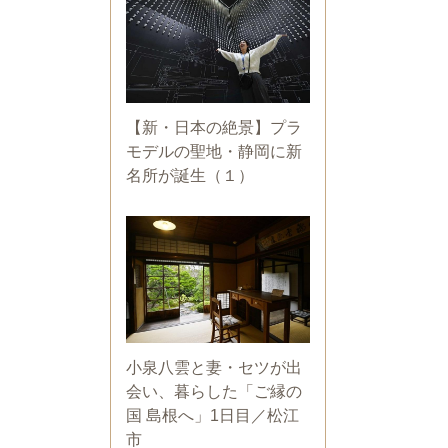
【新・日本の絶景】プラ
モデルの聖地・静岡に新
名所が誕生（１）
小泉八雲と妻・セツが出
会い、暮らした「ご縁の
国 島根へ」1日目／松江
市