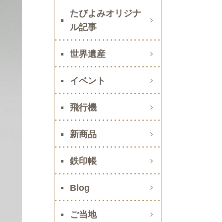
たびよみオリジナ
ル記事
世界遺産
イベント
飛行機
新商品
鉄印帳
Blog
ご当地