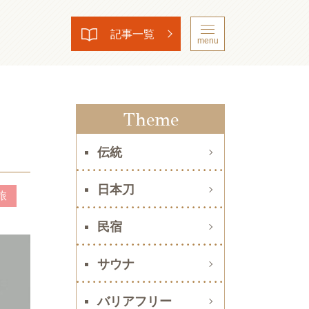
記事一覧
menu
Theme
伝統
日本刀
旅
民宿
サウナ
バリアフリー