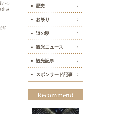
授かる
歴史
観光遊
お祭り
船印
道の駅
観光ニュース
観光記事
スポンサード記事
Recommend