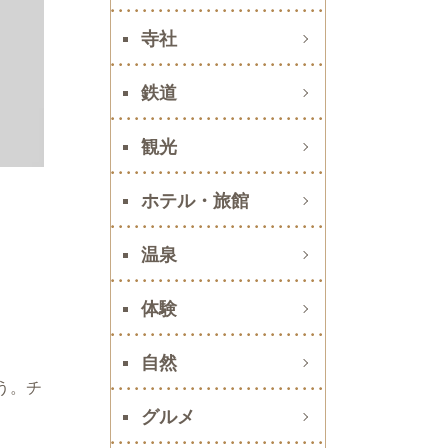
寺社
鉄道
観光
ホテル・旅館
温泉
体験
自然
う。チ
グルメ