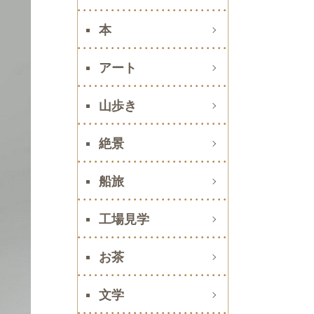
本
アート
山歩き
絶景
船旅
工場見学
お茶
文学