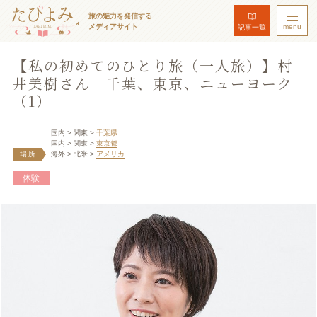
旅の魅力を発信する
メディアサイト
menu
記事一覧
【私の初めてのひとり旅（一人旅）】村
井美樹さん 千葉、東京、ニューヨーク
（1）
国内
> 関東
>
千葉県
国内
> 関東
>
東京都
場所
海外
> 北米
>
アメリカ
体験