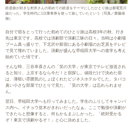
鉄道旅が好きな村井さんの初めての鉄道をテーマにしたひとり旅は都電荒川
線だった。学生時代に1日乗車券を使って旅していたという（写真／齋藤雄
輝）
自分で宿をとって行った初めてのひとり旅は高校3年の秋、行き
先は東京です。高校では演劇部で演劇三昧の日々。当時は小劇場
ブーム真っ盛りで、下北沢や新宿にある小劇場のお芝居をテレビ
で見て憧れていました。演劇が盛んな早稲田大学への進学も考え
始めていた頃です。
そんな時、三谷幸喜さんの「笑の大学」が東京でテレビ放送され
ると知り、上京するなら今だ！と宿探し。値段だけで決めた宿
は、薄暗い雰囲気のしょぼくれたビジネスホテルでした。タバコ
臭い小さな部屋でひとりで見た、「笑の大学」は忘れられませ
ん。
翌日、早稲田大学へも行ってみました。学生のふりしてキャンパ
ス内へ。イチョウ並木がきれいだったなぁ。ここで勉強や演劇が
できたらと想像すると、何もかもまぶしかった。「絶対受かる
ぞ！東京で演劇やるぞ！」と心に決めました。