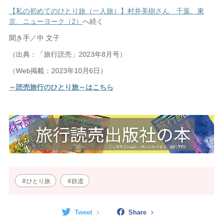
【私の初めてのひとり旅（一人旅）】村井美樹さん 千葉、東
京、ニューヨーク（2）
へ続く
聞き手／中 文子
（出典：「旅行読売」2023年8月号）
（Web掲載：2023年10月6日）
～読売旅行のひとり旅～はこちら
ひとり旅
鉄道
Tweet
Share