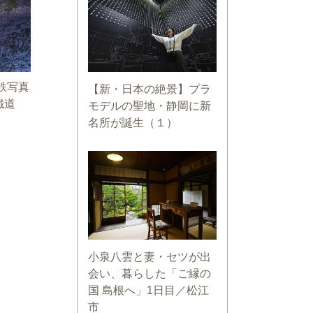
鉄写真
【新・日本の絶景】プラ
鐵道
モデルの聖地・静岡に新
名所が誕生（１）
小泉八雲と妻・セツが出
会い、暮らした「ご縁の
国 島根へ」1日目／松江
市