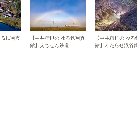
ゆる鉄写真
【中井精也の ゆる鉄写真
【中井精也の ゆる
館】えちぜん鉄道
館】わたらせ渓谷