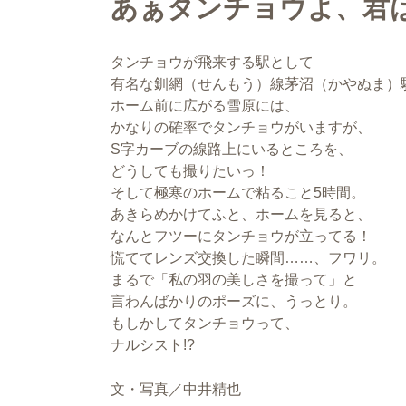
あぁタンチョウよ、君
タンチョウが飛来する駅として
有名な釧網（せんもう）線茅沼（かやぬま）
ホーム前に広がる雪原には、
かなりの確率でタンチョウがいますが、
S字カーブの線路上にいるところを、
どうしても撮りたいっ！
そして極寒のホームで粘ること5時間。
あきらめかけてふと、ホームを見ると、
なんとフツーにタンチョウが立ってる！
慌ててレンズ交換した瞬間……、フワリ。
まるで「私の羽の美しさを撮って」と
言わんばかりのポーズに、うっとり。
もしかしてタンチョウって、
ナルシスト!?
文・写真／中井精也