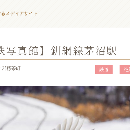
する
メディアサイト
鉄写真館】釧網線茅沼駅
川上郡標茶町
鉄道
絶