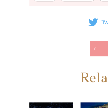
Tw
Rela