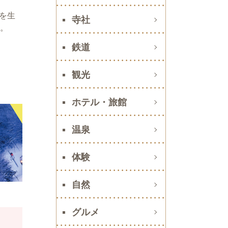
を生
寺社
賞。
鉄道
観光
ホテル・旅館
温泉
体験
自然
グルメ