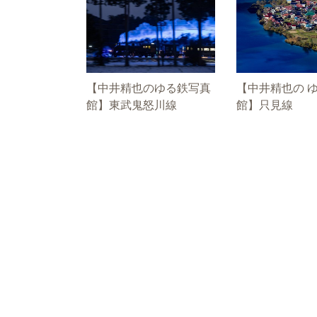
【中井精也のゆる鉄写真
【中井精也の 
館】東武鬼怒川線
館】只見線