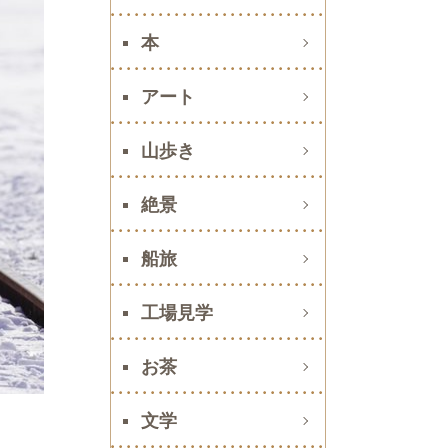
本
アート
山歩き
絶景
船旅
工場見学
お茶
文学