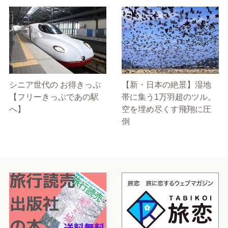
シニア世代の お得きっぷ
【新・日本の絶景】湿地
【フリーきっぷであの駅
帯に集う1万羽超のツル。
へ】
空を埋め尽くす飛翔に圧
倒