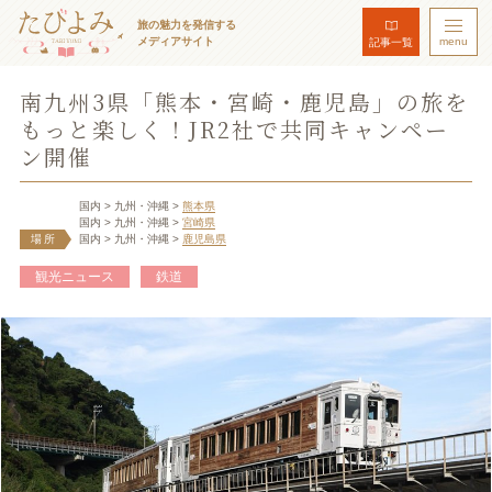
旅の魅力を発信する
メディアサイト
menu
記事一覧
南九州3県「熊本・宮崎・鹿児島」の旅を
もっと楽しく！JR2社で共同キャンペー
ン開催
国内
> 九州・沖縄
>
熊本県
国内
> 九州・沖縄
>
宮崎県
場所
国内
> 九州・沖縄
>
鹿児島県
観光ニュース
鉄道