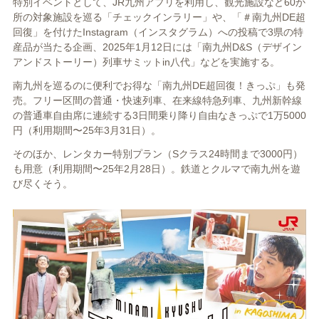
特別イベントとして、JR九州アプリを利用し、観光施設など60か
所の対象施設を巡る「チェックインラリー」や、「＃南九州DE超
回復」を付けたInstagram（インスタグラム）への投稿で3県の特
産品が当たる企画、2025年1月12日には「南九州D&S（デザイン
アンドストーリー）列車サミットin八代」などを実施する。
南九州を巡るのに便利でお得な「南九州DE超回復！きっぷ」も発
売。フリー区間の普通・快速列車、在来線特急列車、九州新幹線
の普通車自由席に連続する3日間乗り降り自由なきっぷで1万5000
円（利用期間〜25年3月31日）。
そのほか、レンタカー特別プラン（Sクラス24時間まで3000円）
も用意（利用期間〜25年2月28日）。鉄道とクルマで南九州を遊
び尽くそう。