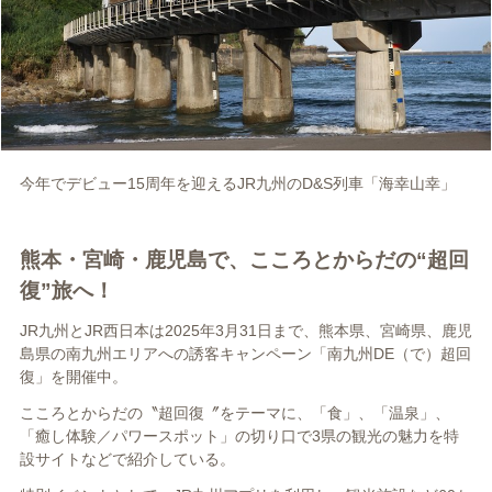
今年でデビュー15周年を迎えるJR九州のD&S列車「海幸山幸」
熊本・宮崎・鹿児島で、こころとからだの“超回
復”旅へ！
JR九州とJR西日本は2025年3月31日まで、熊本県、宮崎県、鹿児
島県の南九州エリアへの誘客キャンペーン「南九州DE（で）超回
復」を開催中。
こころとからだの〝超回復〞をテーマに、「食」、「温泉」、
「癒し体験／パワースポット」の切り口で3県の観光の魅力を特
設サイトなどで紹介している。