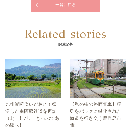
一覧に戻る
Related stories
関連記事
九州縦断食いだおれ！復
【私の街の路面電車】桜
活した南阿蘇鉄道を再訪
島をバックに緑化された
（1）【フリーきっぷであ
軌道を行き交う鹿児島市
の駅へ】
電