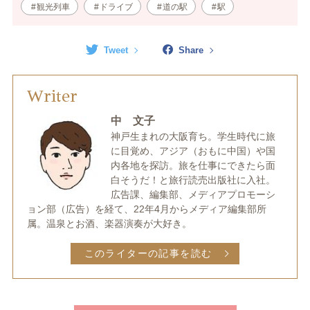
観光列車
ドライブ
道の駅
駅
Tweet
Share
Writer
中 文子
神戸生まれの大阪育ち。学生時代に旅
に目覚め、アジア（おもに中国）や国
内各地を探訪。旅を仕事にできたら面
白そうだ！と旅行読売出版社に入社。
広告課、編集部、メディアプロモーシ
ョン部（広告）を経て、22年4月からメディア編集部所
属。温泉とお酒、楽器演奏が大好き。
このライターの記事を読む