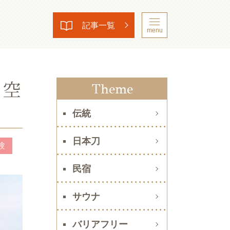
記事一覧
menu
夜空
Theme
伝統
日本刀
験
民宿
サウナ
バリアフリー