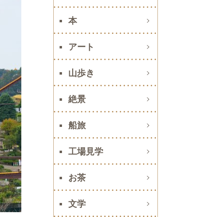
本
アート
山歩き
絶景
船旅
工場見学
お茶
文学