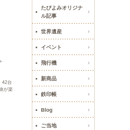
たびよみオリジナ
ル記事
世界遺産
イベント
-
飛行機
新商品
42台
旅が楽
鉄印帳
Blog
ご当地