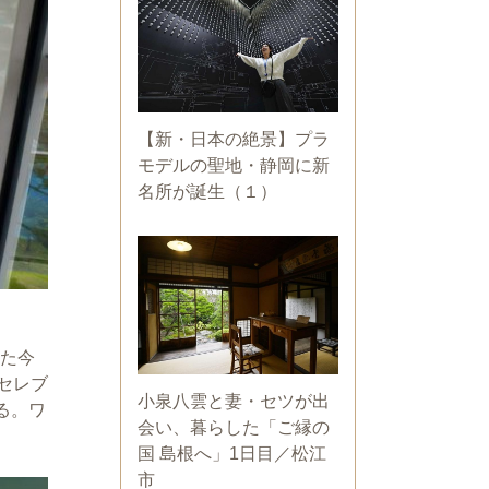
【新・日本の絶景】プラ
モデルの聖地・静岡に新
名所が誕生（１）
った今
0セレブ
小泉八雲と妻・セツが出
る。ワ
会い、暮らした「ご縁の
国 島根へ」1日目／松江
市