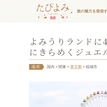
旅の魅力を発信
よみうりランドに
にきらめくジュエ
場所
国内
> 関東
>
東京都
> 稲城市