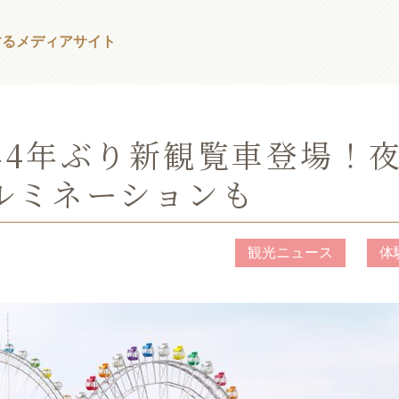
する
メディアサイト
44年ぶり新観覧車登場！
ルミネーションも
観光ニュース
体