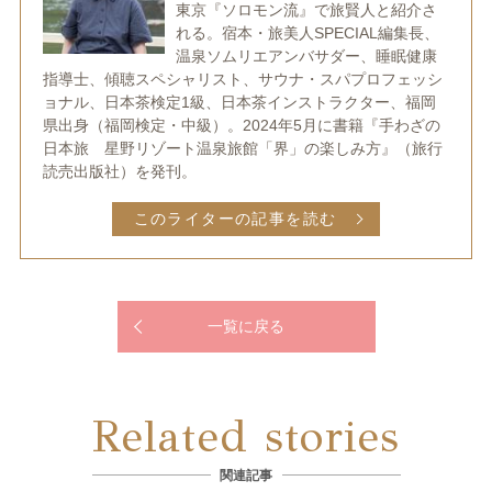
東京『ソロモン流』で旅賢人と紹介さ
れる。宿本・旅美人SPECIAL編集長、
温泉ソムリエアンバサダー、睡眠健康
指導士、傾聴スペシャリスト、サウナ・スパプロフェッシ
ョナル、日本茶検定1級、日本茶インストラクター、福岡
県出身（福岡検定・中級）。2024年5月に書籍『手わざの
日本旅 星野リゾート温泉旅館「界」の楽しみ方』（旅行
読売出版社）を発刊。
このライターの記事を読む
一覧に戻る
Related stories
関連記事