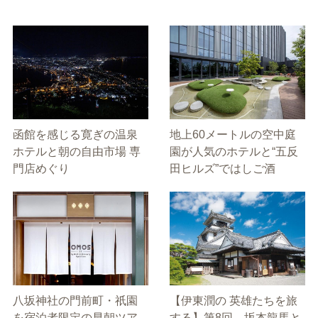
函館を感じる寛ぎの温泉
地上60メートルの空中庭
ホテルと朝の自由市場 専
園が人気のホテルと“五反
門店めぐり
田ヒルズ”ではしご酒
八坂神社の門前町・祇園
【伊東潤の 英雄たちを旅
を宿泊者限定の早朝ツア
する】第8回 坂本龍馬と