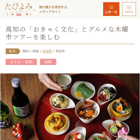
旅の魅力を発信する
メディアサイト
menu
記事一覧
高知の「おきゃく文化」とグルメな木曜
市ツアーを楽しむ
場所
国内
> 四国
>
高知県
> 高知市
ホテル・旅館
体験