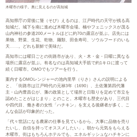
木曜市の様子。奥に見えるのが高知城
高知県庁の背後に聳（そび）えるのは、江戸時代の天守が残る高
知城だ。城下を南に進めば木曜市会場。楠やフェニックスが茂る
山内神社の参道200メートルほどに約70の露店が並ぶ。店先には
果物、野菜、生花、乾物、麺類、田舎寿司、ソウルフードのいも
天……。どれも新鮮で美味だ。
高知市には曜日ごとの街路市があり、火・木・金・日曜に異なる
場所に露店が並ぶ。有名なのは高知城大手筋で約1キロに渡って
続く日曜市。OMOでもツアーを行う。
案内するOMOレンジャーの池内里早（りさ）さんの説明による
と、「街路市は江戸時代の元禄3年（1690）、土佐藩第四代藩
主・山内豊昌公が、藩の政策として場所と日取りを定めて市立を
認めたことがはじまり」とのこと。木曜市も歴史があり、三代目
や四代目、働き者の女性「ハチキン」を支える後継者が多く、こ
んな会話が印象的だった。
「代々世話になる農家の仕事を見ているから、大事に品物を売り
たいし、自信を持ってオススメしたい」。朝から元気をもらえる
木曜市。街はもちろんホテルでも、エネルギッシュなハチキンに