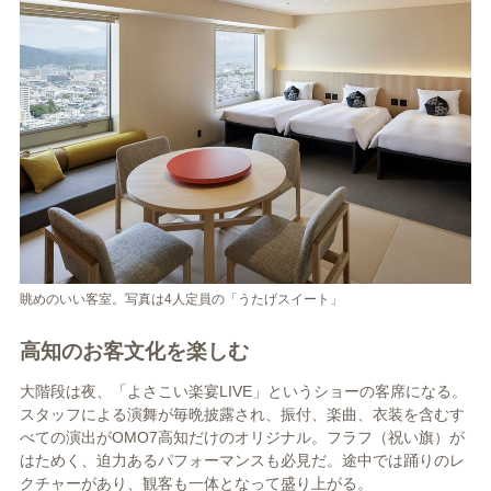
眺めのいい客室。写真は4人定員の「うたげスイート」
高知のお客文化を楽しむ
大階段は夜、「よさこい楽宴LIVE」というショーの客席になる。
スタッフによる演舞が毎晩披露され、振付、楽曲、衣装を含むす
べての演出がOMO7高知だけのオリジナル。フラフ（祝い旗）が
はためく、迫力あるパフォーマンスも必見だ。途中では踊りのレ
クチャーがあり、観客も一体となって盛り上がる。