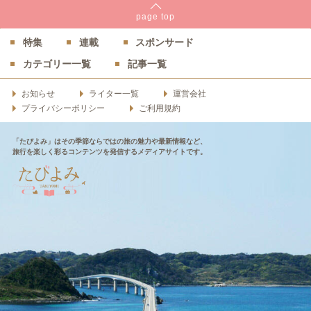
page
top
特集
連載
スポンサード
カテゴリー一覧
記事一覧
お知らせ
ライター一覧
運営会社
プライバシーポリシー
ご利用規約
「たびよみ」はその季節ならではの旅の魅力や最新情報など、
旅行を楽しく彩るコンテンツを発信するメディアサイトです。