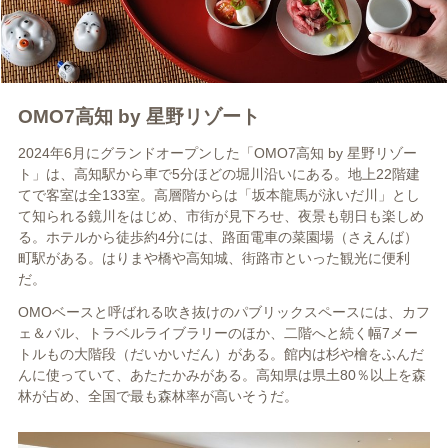
OMO7高知 by 星野リゾート
2024年6月にグランドオープンした「OMO7高知 by 星野リゾー
ト」は、高知駅から車で5分ほどの堀川沿いにある。地上22階建
てで客室は全133室。高層階からは「坂本龍馬が泳いだ川」とし
て知られる鏡川をはじめ、市街が見下ろせ、夜景も朝日も楽しめ
る。ホテルから徒歩約4分には、路面電車の菜園場（さえんば）
町駅がある。はりまや橋や高知城、街路市といった観光に便利
だ。
OMOベースと呼ばれる吹き抜けのパブリックスペースには、カフ
ェ＆バル、トラベルライブラリーのほか、二階へと続く幅7メー
トルもの大階段（だいかいだん）がある。館内は杉や檜をふんだ
んに使っていて、あたたかみがある。高知県は県土80％以上を森
林が占め、全国で最も森林率が高いそうだ。