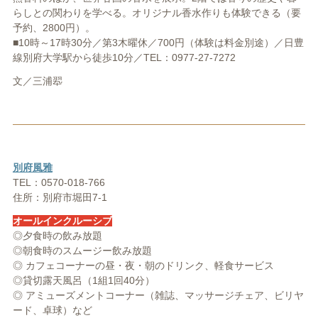
らしとの関わりを学べる。オリジナル香水作りも体験できる（要
予約、2800円）。
■10時～17時30分／第3木曜休／700円（体験は料金別途）／日豊
線別府大学駅から徒歩10分／TEL：0977-27-7272
文／三浦翆
別府風雅
TEL：0570-018-766
住所：別府市堀田7-1
オールインクルーシブ
◎夕食時の飲み放題
◎朝食時のスムージー飲み放題
◎ カフェコーナーの昼・夜・朝のドリンク、軽食サービス
◎貸切露天風呂（1組1回40分）
◎ アミューズメントコーナー（雑誌、マッサージチェア、ビリヤ
ード、卓球）など