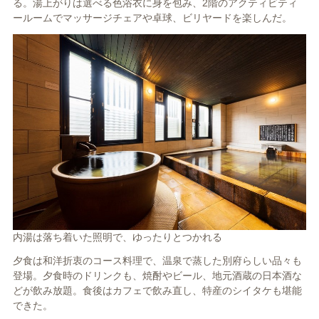
る。湯上がりは選べる色浴衣に身を包み、2階のアクティビティ
ールームでマッサージチェアや卓球、ビリヤードを楽しんだ。
内湯は落ち着いた照明で、ゆったりとつかれる
夕食は和洋折衷のコース料理で、温泉で蒸した別府らしい品々も
登場。夕食時のドリンクも、焼酎やビール、地元酒蔵の日本酒な
どが飲み放題。食後はカフェで飲み直し、特産のシイタケも堪能
できた。