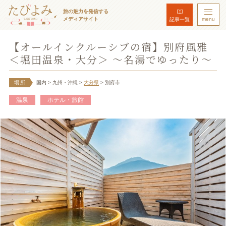
旅の魅力を発信する
メディアサイト
menu
記事一覧
【オールインクルーシブの宿】別府風雅
＜堀田温泉・大分＞ ～名湯でゆったり～
場所
国内
> 九州・沖縄
>
大分県
> 別府市
温泉
ホテル・旅館