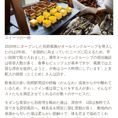
スイーツの一例
2020年にオープンした別府風雅がオールインクルーシブを導入し
たのは2年前。「全国的に高まっていたニーズに応えるため、早
い段階で取り入れました。通常オールインクルーシブの宿泊施設
は収容人数が多く、食事もビュッフェが基本ですが、風雅では上
質な滞在を提供しようと、夕食はコース料理にしています」と支
配人の徳留（とくとめ）さんは話す。
飲食店の多い別府駅周辺や鉄輪（かんなわ）温泉からやや離れて
いるため、チェックイン後は宿ごもりをする人が多い。そんなゲ
ストたちを満足させてくれるのが数々のサービスだ。
モダンな客室から別府湾を眺めた後は、滞在中、1回は無料で入
浴できる貸切風呂へ。鶴見岳を間近に望む景観が良く、敷地内の
泉源から引いた湯は柔らかい肌触りで、体を芯まで温めてくれ