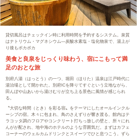
貸切風呂はチェックイン時に利用時間を予約するシステム。泉質
はナトリウム・マグネシウム―炭酸水素塩・塩化物泉で、湯上が
り後もポカポカ
美食と良泉をじっくり味わう、宿にこもって満
足のおとな旅
別府八湯（はっとう）の一つ、堀田（ほりた）温泉は江戸時代に
湯治場として開かれた。別府ICを降りてすぐという立地ながら、
田んぼや山あいから湯けむりが立ち上る景色に風情が感じられ
る。
〝大切な時間（とき）を彩る宿〟をテーマにしたオールインクル
ーシブの宿。木々に包まれ、鳥のさえずりが響き渡る。館内はテ
ラコッタ調のフロアやコンクリート打ちっ放しの壁と、所々にれ
んがが配され、地中海のホテルのような雰囲気だ。まずはカフェ
コーナーのウェルカムドリンクとスイーツでひと息つこう。ずら