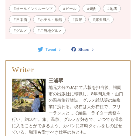
オールインクルーシブ
ビール
焼酎
地酒
日本酒
ホテル・旅館
温泉
露天風呂
グルメ
ご当地グルメ
Tweet
Share
Writer
三浦翆
地元大分のJAにて広報を担当後、福岡
市の出版社に転職し、8年間九州・山口
の温泉旅行雑誌、グルメ雑誌等の編集
業に携わる。現在は大分在住で、フリ
ーランスとして編集・ライター業務を
行い、約10年。旅、温泉、グルメが好きで、いつでも温泉
に入ることができるよう、カバンに常時タオルをしのばせ
ている。珈琲も愛すべき仕事のおとも。