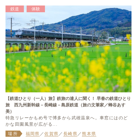
鉄道
体験
【鉄道ひとり（一人）旅】鉄旅の達人に聞く！ 早春の鉄道ひとり
旅 西九州新幹線－長崎線－島原鉄道（旅の文筆家／蜂谷あす
美）
特急リレーかもめ号で博多から武雄温泉へ。車窓にはのど
かな田園風景が広がる...
場所
福岡県
／
佐賀県
／
長崎県
／
熊本県