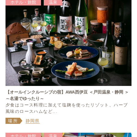
ホテル・旅館
温泉
【オールインクルーシブの宿】AWA西伊豆 ＜戸田温泉・静岡 ＞
～名湯でゆったり～
夕食はコース料理に加えて塩麹を使ったリゾット、ハーブ
風味のロースハムなど...
場所
静岡県
ホテル・旅館
温泉