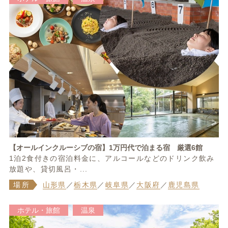
【オールインクルーシブの宿】1万円代で泊まる宿 厳選6館
1泊2食付きの宿泊料金に、アルコールなどのドリンク飲み
放題や、貸切風呂・...
場所
山形県
／
栃木県
／
岐阜県
／
大阪府
／
鹿児島県
ホテル・旅館
温泉