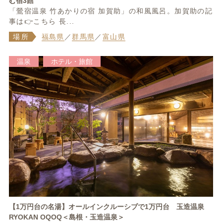
む宿3館
「鶯宿温泉 竹あかりの宿 加賀助」の和風風呂。加賀助の記
事は👉こちら 長...
場所
福島県
／
群馬県
／
富山県
温泉
ホテル・旅館
【1万円台の名湯】オールインクルーシブで1万円台 玉造温泉
RYOKAN OQOQ＜島根・玉造温泉＞