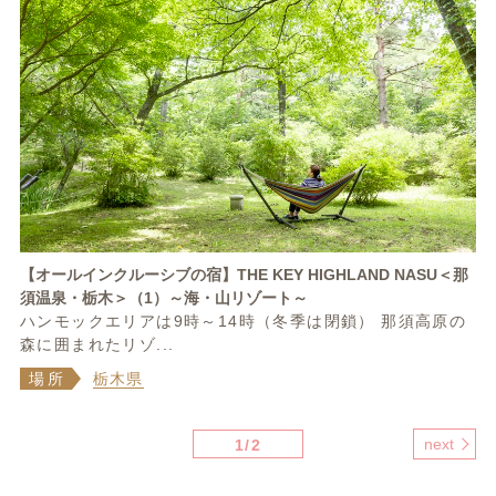
【オールインクルーシブの宿】THE KEY HIGHLAND NASU＜那
須温泉・栃木＞（1）～海・山リゾート～
ハンモックエリアは9時～14時（冬季は閉鎖） 那須高原の
森に囲まれたリゾ...
場所
栃木県
next
1/2