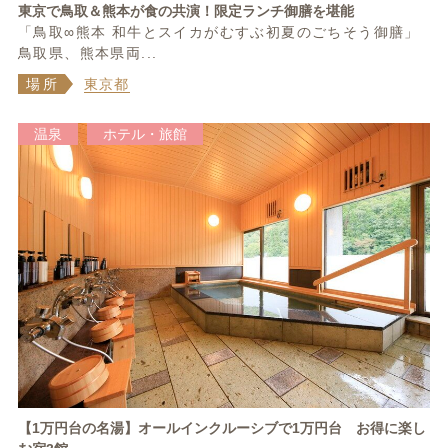
東京で鳥取＆熊本が食の共演！限定ランチ御膳を堪能
「鳥取∞熊本 和牛とスイカがむすぶ初夏のごちそう御膳」
鳥取県、熊本県両...
場所
東京都
温泉
ホテル・旅館
【1万円台の名湯】オールインクルーシブで1万円台 お得に楽し