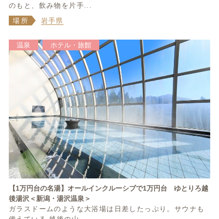
のもと、飲み物を片手...
場所
岩手県
温泉
ホテル・旅館
【1万円台の名湯】オールインクルーシブで1万円台 ゆとりろ越
後湯沢＜新潟・湯沢温泉＞
ガラスドームのような大浴場は日差したっぷり。サウナも