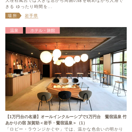
大理石風呂では大きな窓から周囲の緑を眺めながら入浴で
きる ゆったり時間を...
場所
岩手県
温泉
ホテル・旅館
【1万円台の名湯】オールインクルーシブで1万円台 鶯宿温泉 竹
あかりの宿 加賀助＜岩手・鶯宿温泉＞（1）
「ロビー・ラウンジかぐや」では、温かな色合いの明かり