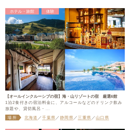
ホテル・旅館
体験
【オールインクルーシブの宿】海・山リゾートの宿 厳選6館
1泊2食付きの宿泊料金に、アルコールなどのドリンク飲み
放題や、貸切風呂・...
場所
北海道
／
千葉県
／
静岡県
／
三重県
／
山口県