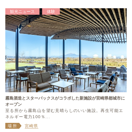
観光ニュース
体験
霧島酒造とスターバックスがコラボした新施設が宮崎県都城市に
オープン
至る所から霧島山を望む見晴らしのいい施設。再生可能エ
ネルギー電力100％...
場所
宮崎県