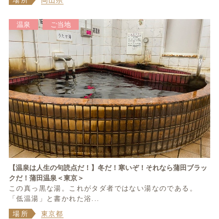
温泉
ご当地
【温泉は人生の句読点だ！】冬だ！寒いぞ！それなら蒲田ブラッ
クだ！蒲田温泉＜東京＞
この真っ黒な湯。これがタダ者ではない湯なのである。
「低温湯」と書かれた浴...
場所
東京都