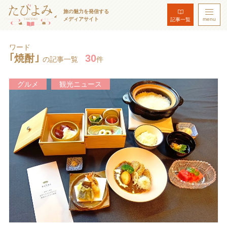
旅の魅力を発信する
メディアサイト
menu
記事一覧
ワード
｢焼酎｣
30
の記事一覧
件
グルメ
観光ニュース