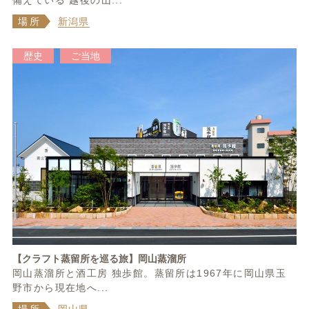
備えている 越後の山...
場所
新潟県
歴史
ご当地
【クラフト蒸留所を巡る旅】岡山蒸溜所
岡山蒸溜所と酒工房 独歩館。蒸留所は1967年に岡山県玉
野市から現在地へ...
場所
岡山県