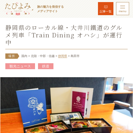
旅の魅力を発信する
メディアサイト
menu
記事一覧
静岡県のローカル線・大井川鐵道のグル
メ列車「Train Dining オハシ」が運行
中
場所
国内
> 北陸・中部・信越
>
静岡県
> 島田市
観光ニュース
鉄道