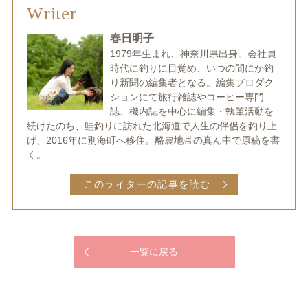
Writer
春日明子
1979年生まれ、神奈川県出身。会社員
時代に釣りに目覚め、いつの間にか釣
り新聞の編集者となる。編集プロダク
ションにて旅行雑誌やコーヒー専門
誌、機内誌を中心に編集・執筆活動を
続けたのち、鮭釣りに訪れた北海道で人生の伴侶を釣り上
げ、2016年に別海町へ移住。酪農地帯の真ん中で原稿を書
く。
このライターの記事を読む
一覧に戻る