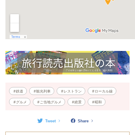
鉄道
観光列車
レストラン
ローカル線
グルメ
ご当地グルメ
絶景
昭和
Tweet
Share