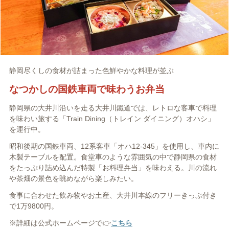
静岡尽くしの食材が詰まった色鮮やかな料理が並ぶ
なつかしの国鉄車両で味わうお弁当
静岡県の大井川沿いを走る大井川鐵道では、レトロな客車で料理
を味わい旅する「Train Dining（トレイン ダイニング）オハシ」
を運行中。
昭和後期の国鉄車両、12系客車「オハ12-345」を使用し、車内に
木製テーブルを配置。食堂車のような雰囲気の中で静岡県の食材
をたっぷり詰め込んだ特製「お料理弁当」を味わえる。川の流れ
や茶畑の景色を眺めながら楽しみたい。
食事に合わせた飲み物やお土産、大井川本線のフリーきっぷ付き
で1万9800円。
※詳細は公式ホームページで👉
こちら