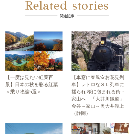
Related stories
関連記事
【一度は見たい紅葉百
【車窓に春風🌸お花見列
景】日本の秋を彩る紅葉
車】レトロなＳＬ列車に
＜乗り物編5選＞
揺られ 桜に包まれる街・
家山へ 「大井川鐵道」
金谷～家山～奥大井湖上
（静岡）