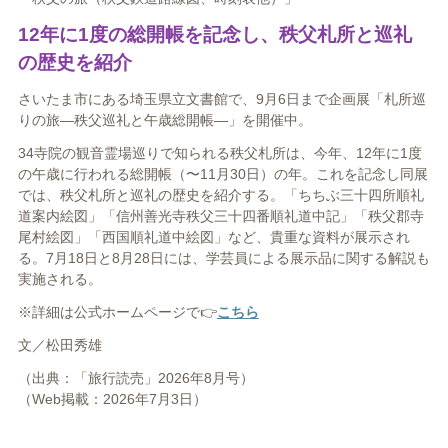
12年に1度の総開帳を記念し、秩父札所と巡礼
の歴史を紹介
さいたま市にある埼玉県立文書館で、9月6日まで企画展「札所巡
りの旅―秩父巡礼と午歳総開帳―」を開催中。
34寺院の観音霊場巡りで知られる秩父札所は、今年、12年に1度
の午歳に行われる総開帳（〜11月30日）の年。これを記念し同展
では、秩父札所と巡礼の歴史を紹介する。「ちちぶ三十四所順礼
道案内絵図」「信州善光寺秩父三十四番順礼道中記」「秩父郡寺
尾村絵図」「西国順礼道中絵図」など、貴重な資料が展示され
る。7月18日と8月28日には、学芸員による展示品に関する解説も
実施される。
※詳細は公式ホームページで👉
こちら
文／松田秀雄
（出典：「旅行読売」2026年8月号）
（Web掲載：2026年7月3日）