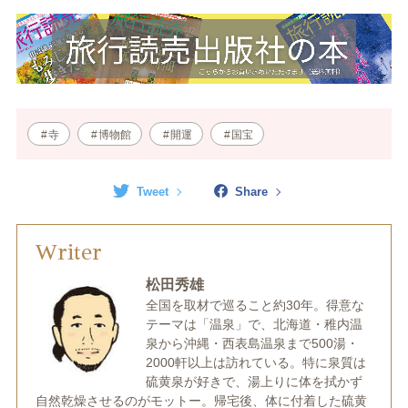
寺
博物館
開運
国宝
Tweet
Share
Writer
松田秀雄
全国を取材で巡ること約30年。得意な
テーマは「温泉」で、北海道・稚内温
泉から沖縄・西表島温泉まで500湯・
2000軒以上は訪れている。特に泉質は
硫黄泉が好きで、湯上りに体を拭かず
自然乾燥させるのがモットー。帰宅後、体に付着した硫黄