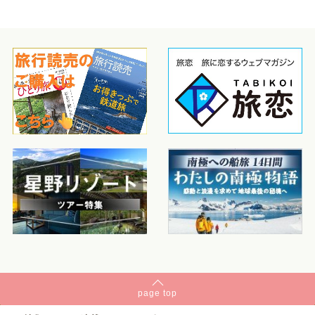
page
top