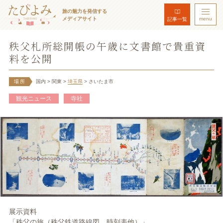
旅の魅力を発信する
メディアサイト
menu
記事一覧
秩父札所総開帳の午歳に文書館で貴重資
料を公開
場所
国内
> 関東
>
埼玉県
> さいたま市
観光ニュース
寺社
展示資料
「秩父の旅（秩父鉄道路線図、時刻表他）」