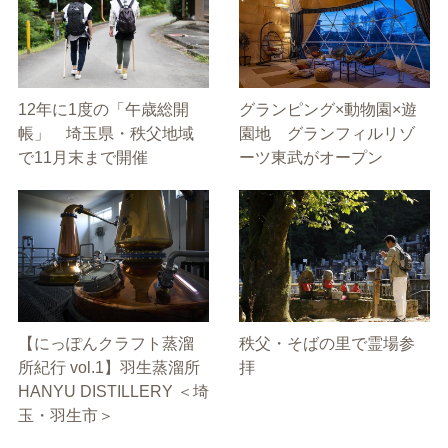
12年に1度の「午歳総開
グランピング×動物園×遊
帳」 埼玉県・秩父地域
園地 グランフィルリゾ
で11月末まで開催
ーツ東武がオープン
【にっぽんクラフト蒸溜
秩父・そばの里で霊場参
所紀行 vol.1】羽生蒸溜所
拝
HANYU DISTILLERY ＜埼
玉・羽生市＞