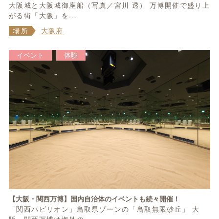
大阪城と大阪城御座船（写真／宮川 透） 万博開催で盛り上
がる街「大阪」を...
場所
大阪府
イベント
体験
【大阪・関西万博】国内自治体のイベントも続々開催！
「関西パビリオン」鳥取県ゾーンの「鳥取無限砂丘」 大