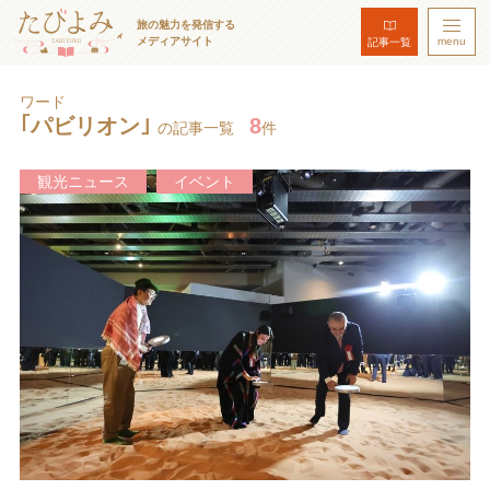
旅の魅力を発信する
メディアサイト
menu
記事一覧
ワード
｢パビリオン｣
8
の記事一覧
件
観光ニュース
イベント