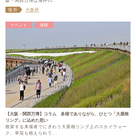
阪・関西万博は海外の...
場所
大阪府
イベント
体験
【大阪・関西万博】コラム 多様でありながら、ひとつ「大屋根
リング」に込めた思い
散策する来場者でにぎわう大屋根リング上のスカイウォー
ク。草花も植えられて...