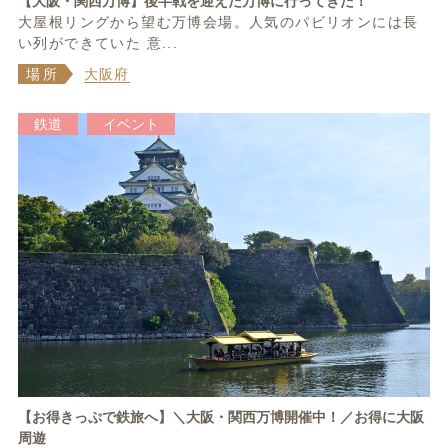
【大阪・関西万博】後半戦を迎えた万博に行ってきた！
大屋根リングから望む万博会場。人気のパビリオンには長
い列ができていた 意...
場所
大阪府
鉄道
イベント
【お得きっぷで鉄旅へ】＼大阪・関西万博開催中！／お得に大阪
周遊