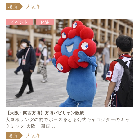
場所
大阪府
イベント
体験
【大阪・関西万博】万博パビリオン散策
大屋根リングの前でポーズをとる公式キャラクターのミャ
クミャク 大阪・関西...
場所
大阪府